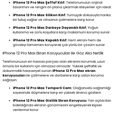
iPhone 12 Pro Max Şeffaf Kılıf:
Telefonunuzun orijinal
tasarımını ve rengini ön plana çıkarmak isteyenler için ideal.
iPhone 12 Pro Max Silikon Kılıf:
Yumuşak dokusuyla harika
bir tutuş sağlar ve cihazınızı çizilmelere karşı korur.
iPhone 12 Pro Max Darbeye Dayanıklı Kılıf:
Yoğun
kullanıma ve zorlu koşullara karşı maksimum koruma sunar.
iPhone 12 Pro Max Kapaklı Kılıf:
Hem ekranı hem de
gövdeyi tamamen koruyarak çok yönlü bir çözüm sunar.
iPhone 12 Pro Max Ekran Koruyucuları ile Göz Alıcı Netlik
Telefonunuzun en hassas parçası olan ekranını korumak, uzun
ömürlü bir kullanım için olmazsa olmazdır. Yüksek şeffaflık ve
dokunmatik hassasiyet sunan
iPhone 12 Pro Max ekran
koruyucuları
ile çizilmelere ve darbelere karşı üstün koruma
sağlayın.
iPhone 12 Pro Max Temperli Cam:
Olağanüstü sağlamlığı
sayesinde düşmelere karşı en yüksek direnci gösterir.
iPhone 12 Pro Max Gizlilik Ekran Koruyucu:
Yan açılardan
bakıldığında ekranın görünmesini engelleyerek kişisel
verilerinizi korur.