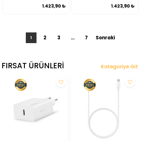
1.423,90 ₺
1.423,90 ₺
2
3
...
7
1
FIRSAT ÜRÜNLERI
Kategoriye Git