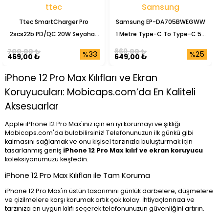
ttec
Samsung
Ttec SmartCharger Pro
Samsung EP-DA705BWEGWW
2scs22b PD/QC 20W Seyahat
1 Metre Type-C To Type-C 5A
Şarj Başlığı
Şarj Data Kablosu
700,00 ₺
869,00 ₺
%33
%25
469,00 ₺
649,00 ₺
iPhone 12 Pro Max Kılıfları ve Ekran
Koruyucuları: Mobicaps.com’da En Kaliteli
Aksesuarlar
Apple iPhone 12 Pro Max'iniz için en iyi korumayı ve şıklığı
Mobicaps.com'da bulabilirsiniz! Telefonunuzun ilk günkü gibi
kalmasını sağlamak ve onu kişisel tarzınızla buluşturmak için
tasarlanmış geniş
iPhone 12 Pro Max kılıf ve ekran koruyucu
koleksiyonumuzu keşfedin.
iPhone 12 Pro Max Kılıfları ile Tam Koruma
iPhone 12 Pro Max'in üstün tasarımını günlük darbelere, düşmelere
ve çizilmelere karşı korumak artık çok kolay. İhtiyaçlarınıza ve
tarzınıza en uygun kılıfı seçerek telefonunuzun güvenliğini artırın.