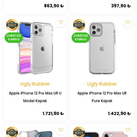
Temperli Cam Ekran Koruyucu
Özellikli Şeffaf Zore London
863,90 ₺
397,90 ₺
+ Kolay Uygulama Aparatlı
Sert PC Kapak
ÜCRETSIZ
ÜCRETSIZ
KARGO
KARGO
Ugly Rubber
Ugly Rubber
Apple iPhone 12 Pro Max UR U
Apple iPhone 12 Pro Max UR
Model Kapak
Pure Kapak
1.721,90 ₺
1.422,90 ₺