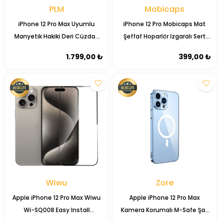
PLM
Mobicaps
iPhone 12 Pro Max Uyumlu
iPhone 12 Pro Mobicaps Mat
Manyetik Hakiki Deri Cüzdan
Şeffaf Hoparlör Izgaralı Sert
Kılıf ,Cüzdan Taşımaya Son,
Kapak
1.799,00 ₺
399,00 ₺
Kredi Kart Yuvalı
Wiwu
Zore
Apple iPhone 12 Pro Max Wiwu
Apple iPhone 12 Pro Max
Wi-SQ008 Easy Install
Kamera Korumalı M-Safe Şarj