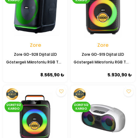
KARGO
KARGO
Zore
Zore
Zore GD-928 Dijital LED
Zore GD-919 Dijital LED
Göstergeli Mikrofonlu RGB TWS
Göstergeli Mikrofonlu RGB TWS
8 inç Stereo Bass Kablosuz
8 inç Stereo Bass Kablosuz
8.565,90 ₺
5.930,90 ₺
Karaoke Hoparlör
Karaoke Hoparlör
ÜCRETSIZ
ÜCRETSIZ
KARGO
KARGO