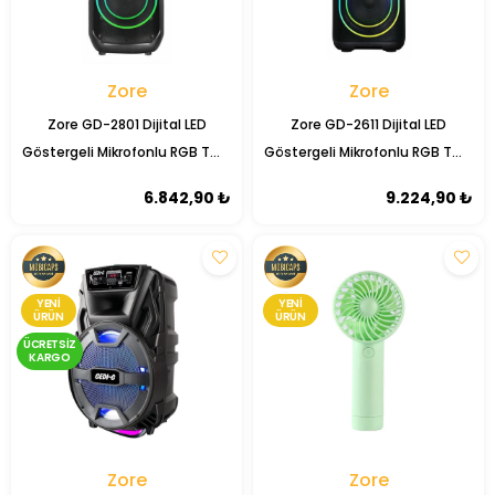
Zore
Zore
Zore GD-2801 Dijital LED
Zore GD-2611 Dijital LED
Göstergeli Mikrofonlu RGB TWS
Göstergeli Mikrofonlu RGB TWS
Çift 8 inç Stereo Bass
Çift 6.5 inç Stereo Bass
6.842,90 ₺
9.224,90 ₺
Kablosuz Karaoke Hoparlör
Kablosuz Karaoke Hoparlör
YENI
YENI
ÜRÜN
ÜRÜN
ÜCRETSIZ
KARGO
Zore
Zore