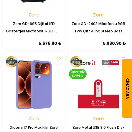
Zore
Zore
Zore GD-695 Dijital LED
Zore GD-2403 Mikrofonlu RGB
Göstergeli Mikrofonlu RGB TWS
TWS Çift 4 inç Stereo Bass
6.5 inç Stereo Bass Kablosuz
Kablosuz Karaoke Hoparlör
5.676,90 ₺
5.930,90 ₺
Karaoke Hoparlör
ÜCRETSIZ
KARGO
CIHAZ ARA
Zore
Zore
Xiaomi 17 Pro Max Kılıf Zore
Zore Metal USB 3.0 Flash Disk