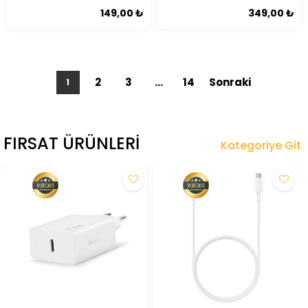
Yapabilen Dönüştürücü OTG
149,00 ₺
349,00 ₺
2
3
...
14
1
FIRSAT ÜRÜNLERI
Kategoriye Git