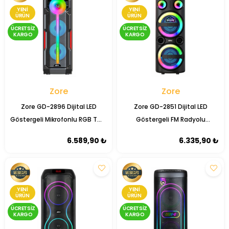
YENI
YENI
ÜRÜN
ÜRÜN
ÜCRETSIZ
ÜCRETSIZ
KARGO
KARGO
Zore
Zore
Zore GD-2896 Dijital LED
Zore GD-2851 Dijital LED
Göstergeli Mikrofonlu RGB TWS
Göstergeli FM Radyolu
Çift 8 inç Stereo Bass
Mikrofonlu RGB TWS Çift 8 inç
6.589,90 ₺
6.335,90 ₺
Kablosuz Karaoke Hoparlör
Stereo Bass Kablosuz Karaoke
Hoparlör
YENI
YENI
ÜRÜN
ÜRÜN
ÜCRETSIZ
ÜCRETSIZ
KARGO
KARGO