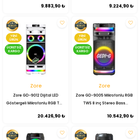
Kablosuz TWS Karaoke
Kablosuz TWS Karaoke
9.883,90 ₺
9.224,90 ₺
Hoparlör Speaker
Hoparlör Speaker
YENI
YENI
ÜRÜN
ÜRÜN
ÜCRETSIZ
ÜCRETSIZ
KARGO
KARGO
Zore
Zore
Zore GD-9012 Dijital LED
Zore GD-9005 Mikrofonlu RGB
Göstergeli Mikrofonlu RGB TWS
TWS 8 inç Stereo Bass
12 inç Stereo Bass Kablosuz
Kablosuz Karaoke Hoparlör
20.426,90 ₺
10.542,90 ₺
Karaoke Hoparlör