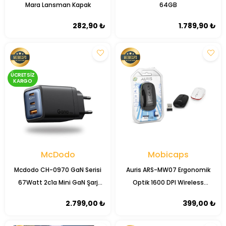
Mara Lansman Kapak
64GB
282,90 ₺
1.789,90 ₺
ÜCRETSIZ
KARGO
McDodo
Mobicaps
Mcdodo CH-0970 GaN Serisi
Auris ARS-MW07 Ergonomik
67Watt 2c1a Mini GaN Şarj
Optik 1600 DPI Wireless
Cihazı (EU Type)
Kablosuz Mouse
2.799,00 ₺
399,00 ₺