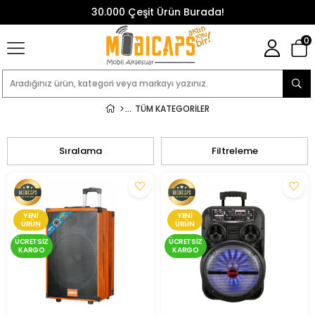
30.000 Çeşit Ürün Burada!
0
TÜM KATEGORILER
Sıralama
Filtreleme
YENI
YENI
ÜRÜN
ÜRÜN
ÜCRETSIZ
ÜCRETSIZ
KARGO
KARGO