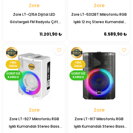
Zore
Zore
Zore LT-Q15A Dijital LED
Zore LT-5312BT Mikrofonlu RGB
Göstergeli FM Radyolu Çift
Işıklı 12 inç Stereo Kumandalı
Mikrofonlu Kumandalı TWS
Kablosuz Karaoke Hoparlör
11.201,90 ₺
6.589,90 ₺
Kablosuz Karaoke Hoparlör
Speaker v5.0
Speaker
YENI
YENI
ÜRÜN
ÜRÜN
ÜCRETSIZ
ÜCRETSIZ
KARGO
KARGO
Zore
Zore
Zore LT-927 Mikrofonlu RGB
Zore LT-917 Mikrofonlu RGB
Işıklı Kumandalı Stereo Bass
Işıklı Kumandalı Stereo Bass