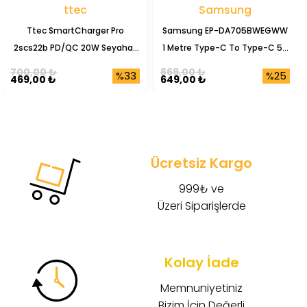
ttec
Samsung
Ttec SmartCharger Pro
Samsung EP-DA705BWEGWW
2scs22b PD/QC 20W Seyahat
1 Metre Type-C To Type-C 5A
Şarj Başlığı
Şarj Data Kablosu
700,00 ₺
869,00 ₺
%33
%25
469,00 ₺
649,00 ₺
Ücretsiz Kargo
999₺ ve
Üzeri Siparişlerde
Kolay İade
Memnuniyetiniz
Bizim İçin Değerli