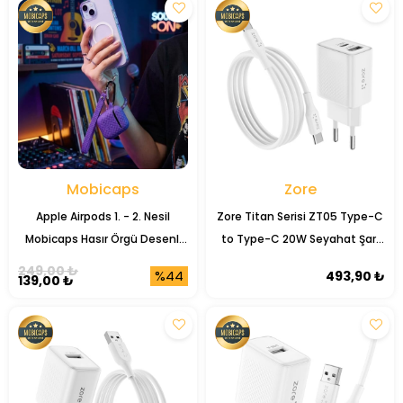
Mobicaps
Zore
Apple Airpods 1. - 2. Nesil
Zore Titan Serisi ZT05 Type-C
Mobicaps Hasır Örgü Desenli
to Type-C 20W Seyahat Şarj
3in1 Silikon Airpods Kılıfı
Seti 1M
249,00 ₺
%44
493,90 ₺
139,00 ₺