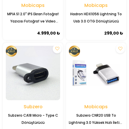
Mobicaps
Mobicaps
MPIA S1 2.0" IPS Ekran Fotoğraf
Hadron HDX1056 Lightning To
Yazıcısı Fotoğraf ve Video
Usb 3.0 OTG Dönüştürücü
Çekim 8x Zoom
4.999,00 ₺
299,00 ₺
Subzero
Mobicaps
Subzero CA18 Micro - Type C
Subzero CNR20 USB To
Dönüştürücü
Lightning 3.0 Yüksek Hızlı İletim