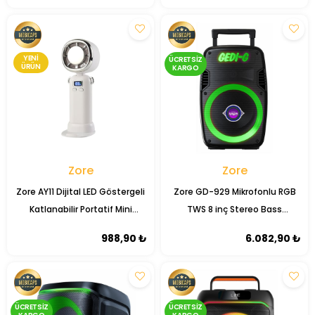
YENI
ÜCRETSIZ
ÜRÜN
KARGO
Zore
Zore
Zore AY11 Dijital LED Göstergeli
Zore GD-929 Mikrofonlu RGB
Katlanabilir Portatif Mini
TWS 8 inç Stereo Bass
Soğutucu El Fanı
Kablosuz Karaoke Hoparlör
988,90 ₺
6.082,90 ₺
ÜCRETSIZ
ÜCRETSIZ