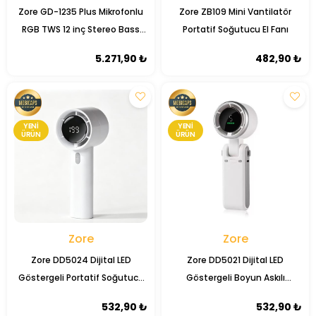
Zore GD-1235 Plus Mikrofonlu
Zore ZB109 Mini Vantilatör
RGB TWS 12 inç Stereo Bass
Portatif Soğutucu El Fanı
Kablosuz Karaoke Hoparlör
5.271,90 ₺
482,90 ₺
YENI
YENI
ÜRÜN
ÜRÜN
Zore
Zore
Zore DD5024 Dijital LED
Zore DD5021 Dijital LED
Göstergeli Portatif Soğutucu
Göstergeli Boyun Askılı
El Fanı
Katlanabilir Portatif Mini
532,90 ₺
532,90 ₺
Soğutucu El Fanı