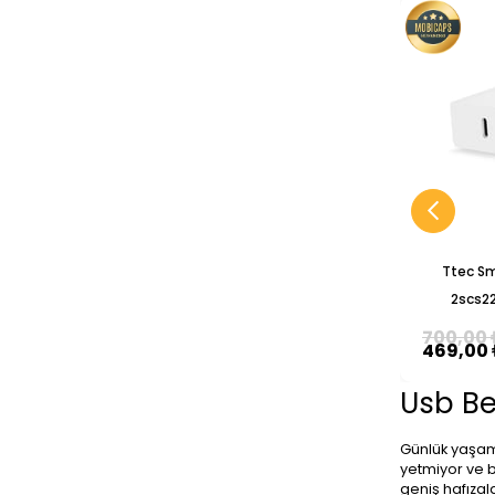
Ttec Sm
2scs2
Seyaha
700,00 
469,00
Usb Be
Günlük yaşamd
yetmiyor ve b
geniş hafızal