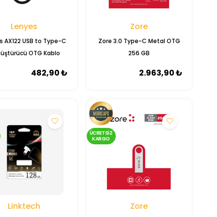
Lenyes
Zore
s AX122 USB to Type-C
Zore 3.0 Type-C Metal OTG
üştürücü OTG Kablo
256 GB
482,90 ₺
2.963,90 ₺
ÜCRETSIZ
KARGO
Linktech
Zore