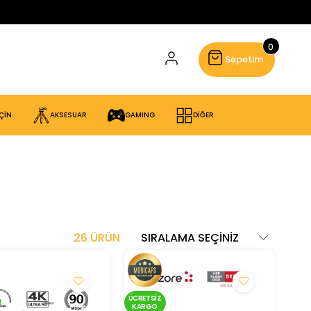
0
Sepetim
ÇİN
AKSESUAR
GAMING
DİĞER
26 ÜRÜN
ÜCRETSIZ
KARGO