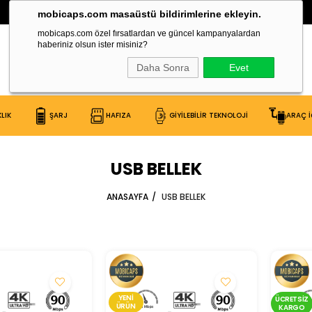
30.000 Çeşit Ürün Burada!
mobicaps.com masaüstü bildirimlerine ekleyin.
mobicaps.com özel fırsatlardan ve güncel kampanyalardan
haberiniz olsun ister misiniz?
Daha Sonra
Evet
LIK
ŞARJ
HAFIZA
GİYİLEBİLİR TEKNOLOJİ
ARAÇ İ
USB BELLEK
ANASAYFA
USB BELLEK
YENI
ÜCRETSIZ
ÜRÜN
KARGO