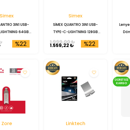
Simex
Simex
ANTRO 3IN1 USB-
SİMEX QUANTRO 3IN1 USB-
Lenye
LIGHTNING 64GB
TYPE-C-LIGHTNING 128GB
Dön
ASH BELLEK
FLASH BELLEK
₺
1.999,00 ₺
%22
%22
₺
1.559,22 ₺
ÜCRETSIZ
KARGO
Zore
Linktech