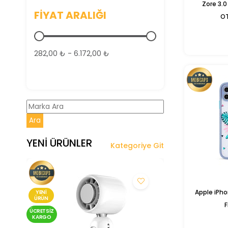
Zore 3.0
FIYAT ARALIĞI
O
282,00 ₺ - 6.172,00 ₺
Ara
YENİ ÜRÜNLER
Kategoriye Git
Apple iPhon
YENI
YENI
ÜRÜN
ÜRÜN
F
ÜCRETSIZ
ÜCRETSIZ
KARGO
KARGO