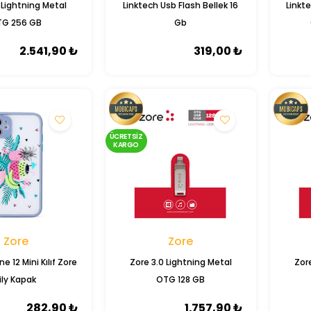
 Lightning Metal
Linktech Usb Flash Bellek 16
Linkt
TG 256 GB
Gb
2.541,90 ₺
319,00 ₺
ÜCRETSIZ
KARGO
Zore
Zore
e 12 Mini Kılıf Zore
Zore 3.0 Lightning Metal
Zor
YENI
ÜRÜN
ily Kapak
OTG 128 GB
ÜCRETSIZ
KARGO
282,90 ₺
1.757,90 ₺