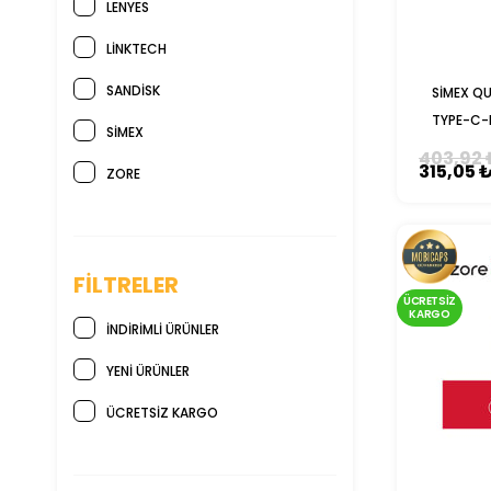
LENYES
LINKTECH
SANDISK
SİMEX QU
TYPE-C-
SIMEX
FL
403,92 
315,05 
ZORE
FILTRELER
ÜCRETSIZ
KARGO
İNDIRIMLI ÜRÜNLER
YENI ÜRÜNLER
ÜCRETSIZ KARGO