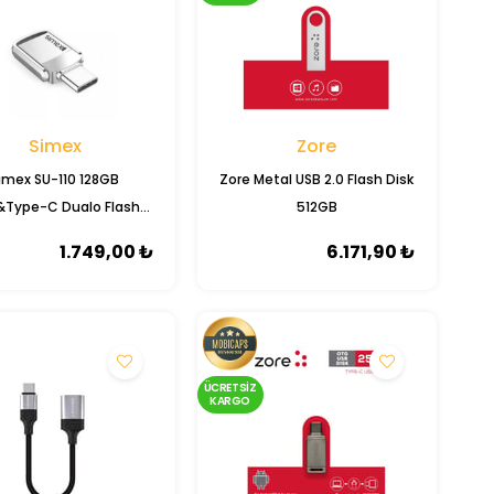
Simex
Zore
imex SU-110 128GB
Zore Metal USB 2.0 Flash Disk
&Type-C Dualo Flash
512GB
Bellek
1.749,00 ₺
6.171,90 ₺
ÜCRETSIZ
KARGO