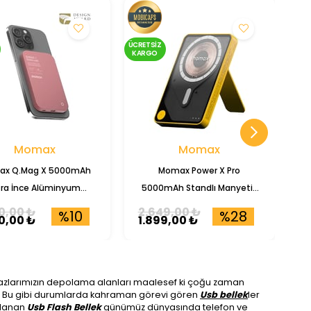
ÜCRETSIZ
ÜCRE
KARGO
KA
Momax
Momax
x Q.Mag X 5000mAh
Momax Power X Pro
T
tra İnce Alüminyum
5000mAh Standlı Manyetik
anyetik Kablosuz
Kablosuz Powerbank (IP131)
0,00 ₺
2.649,00 ₺
4
%10
%28
0,00 ₺
1.899,00 ₺
4
Powerbank (IP116)
cihazlarımızın depolama alanları maalesef ki çoğu zaman
ruz. Bu gibi durumlarda kahraman görevi gören
Usb bellek
ler
mlanan
Usb Flash Bellek
günümüz dünyasında telefon ve