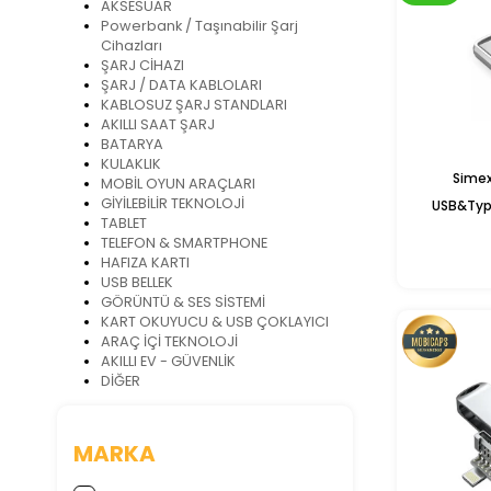
AKSESUAR
Powerbank / Taşınabilir Şarj
Cihazları
ŞARJ CİHAZI
ŞARJ / DATA KABLOLARI
KABLOSUZ ŞARJ STANDLARI
AKILLI SAAT ŞARJ
BATARYA
KULAKLIK
Simex
MOBİL OYUN ARAÇLARI
GİYİLEBİLİR TEKNOLOJİ
USB&Typ
TABLET
TELEFON & SMARTPHONE
HAFIZA KARTI
USB BELLEK
GÖRÜNTÜ & SES SİSTEMİ
KART OKUYUCU & USB ÇOKLAYICI
ARAÇ İÇİ TEKNOLOJİ
AKILLI EV - GÜVENLİK
DİĞER
MARKA