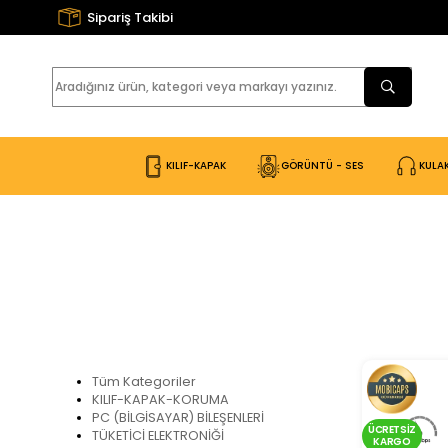
Sipariş Takibi
KILIF-KAPAK
GÖRÜNTÜ - SES
KULAK
Tüm Kategoriler
KILIF-KAPAK-KORUMA
PC (BİLGİSAYAR) BİLEŞENLERİ
ÜCRETSIZ
TÜKETİCİ ELEKTRONİĞİ
KARGO