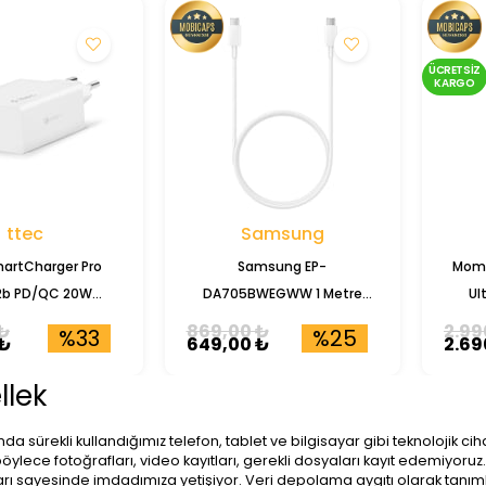
ÜCRETSIZ
KARGO
ttec
Samsung
artCharger Pro
Samsung EP-
Moma
2b PD/QC 20W
DA705BWEGWW 1 Metre
Ul
t Şarj Başlığı
Type-C To Type-C 5A Şarj
M
₺
869,00 ₺
2.99
%33
%25
 ₺
649,00 ₺
2.69
Data Kablosu
llek
a sürekli kullandığımız telefon, tablet ve bilgisayar gibi teknolojik 
öylece fotoğrafları, video kayıtları, gerekli dosyaları kayıt edemiyo
arı sayesinde imdadımıza yetişiyor. Veri depolama aygıtı olarak tanı