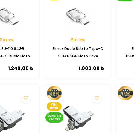
Simex
Simex
 SU-110 64GB
Simex Dualo Usb to Type-C
S
e-C Dualo Flash
OTG 64GB Flash Drive
USB
Bellek
1.249,00 ₺
1.000,00 ₺
YENI
ÜRÜN
ÜCRETSIZ
KARGO