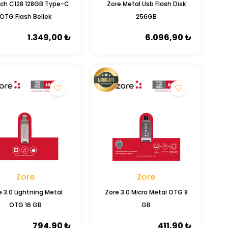
ech C128 128GB Type-C
Zore Metal Usb Flash Disk
OTG Flash Bellek
256GB
1.349,00 ₺
6.096,90 ₺
Zore
Zore
e 3.0 Lightning Metal
Zore 3.0 Micro Metal OTG 8
YENI
YENI
ÜRÜN
ÜRÜN
OTG 16 GB
GB
ÜCRETSIZ
KARGO
794,90 ₺
411,90 ₺