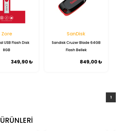
Zore
SanDisk
al USB Flash Disk
Sandisk Cruzer Blade 64GB
8GB
Flash Bellek
349,90 ₺
849,00 ₺
1
 ÜRÜNLERI