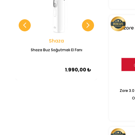
Shaza
Shaza Buz Soğutmalı El Fanı
Shaza Nexa Se
ENC Özellikl
1.990,00 ₺
Zore 3.0
O