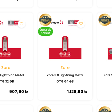
ÜCRETSIZ
Shaza
Samsung
KARGO
risi 6 Mikrofonlu ANC ve
Samsung EP-T4511N Type C Hızlı Şarj
i TWS Kablosuz Kulaklık
Adaptörü (45W)
2.899,00 ₺
2.599,00 ₺
Zore
Zore
 Lightning Metal
Zore 3.0 Lightning Metal
Zore 
TG 32 GB
OTG 64 GB
907,90 ₺
1.128,90 ₺