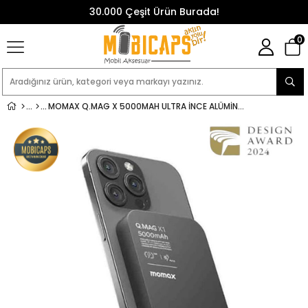
30.000 Çeşit Ürün Burada!
0
MOMAX Q.MAG X 5000MAH ULTRA İNCE ALÜMINYUM MANYETIK KABLOSUZ POWERBANK (IP116)