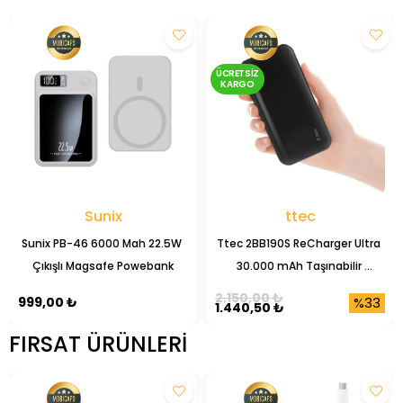
ÜCRETSIZ
KARGO
Sunix
ttec
Sunix PB-46 6000 Mah 22.5W 
Ttec 2BB190S ReCharger Ultra 
Çıkışlı Magsafe Powebank
30.000 mAh Taşınabilir 
Powerbank
2.150,00 ₺
%33
999,00 ₺
1.440,50 ₺
FIRSAT ÜRÜNLERI