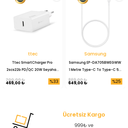
ttec
Samsung
Ttec SmartCharger Pro 
Samsung EP-DA705BWEGWW 
2scs22b PD/QC 20W Seyahat 
1 Metre Type-C To Type-C 5A 
Şarj Başlığı
Şarj Data Kablosu
700,00 ₺
869,00 ₺
%33
%25
469,00 ₺
649,00 ₺
Ücretsiz Kargo
999₺ ve