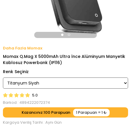
Momax
Momax Q.Mag X 5000mAh Ultra İnce Alüminyum Manyetik
Kablosuz Powerbank (IP116)
Renk
5.0
Barkod
:
4894222072374
Kazancınız
:
100
Kargoya Veriliş Tarihi
:
Aynı Gün