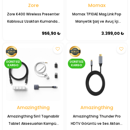
Zore
Momax
Zore K400 Wireless Presenter
Momax TP10AE Mag.Link Pop
Kablosuz Uzaktan Kumandalı
Manyetik Şarj ve Avuç İçi
Lazer Sunum Kalemi
Dokunma Engelleme Özellikli
956,90 ₺
3.399,00 ₺
iPad Kalemi
ÜCRETSIZ
ÜCRETSIZ
KARGO
KARGO
Amazingthing
Amazingthing
Amazingthing 5in1 Taşınabilir
Amazingthing Thunder Pro
Tablet Aksesuarları Kampüs
HDTV Görüntü ve Ses Aktarıcı