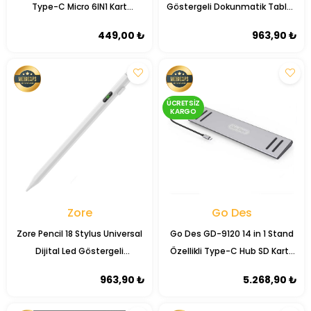
Type-C Micro 6IN1 Kart
Göstergeli Dokunmatik Tablet
Okuyucu Adaptör
Kalemi
449,00 ₺
963,90 ₺
ÜCRETSIZ
KARGO
Zore
Go Des
Zore Pencil 18 Stylus Universal
Go Des GD-9120 14 in 1 Stand
Dijital Led Göstergeli
Özellikli Type-C Hub SD Kart-
Dokunmatik Tablet Kalemi
RJ45-HDMI-VGA-Usb Çoğaltıcı
963,90 ₺
5.268,90 ₺