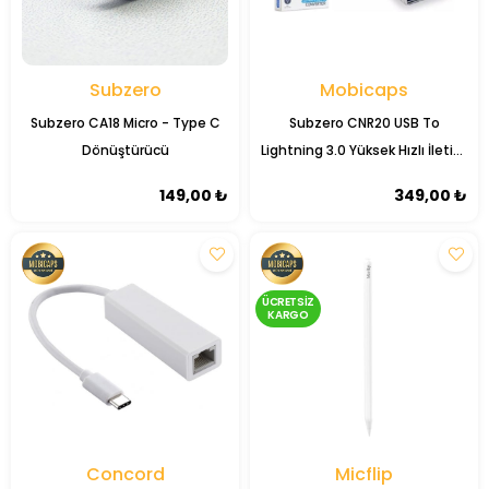
Subzero
Mobicaps
Subzero CA18 Micro - Type C
Subzero CNR20 USB To
Dönüştürücü
Lightning 3.0 Yüksek Hızlı İletim
Yapabilen Dönüştürücü OTG
149,00 ₺
349,00 ₺
ÜCRETSIZ
KARGO
Concord
Micflip