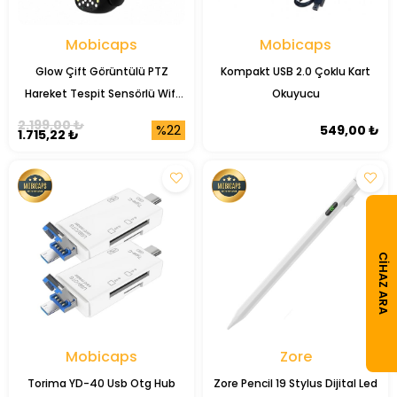
Mobicaps
Mobicaps
Glow Çift Görüntülü PTZ
Kompakt USB 2.0 Çoklu Kart
Hareket Tespit Sensörlü Wifi
Okuyucu
Akıllı Ağ Kamerası
2.199,00 ₺
%22
549,00 ₺
1.715,22 ₺
CIHAZ ARA
Mobicaps
Zore
Torima YD-40 Usb Otg Hub
Zore Pencil 19 Stylus Dijital Led