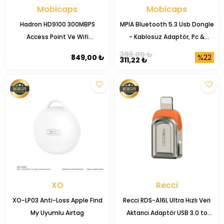
Mobicaps
Mobicaps
Hadron HD9100 300MBPS
MPIA Bluetooth 5.3 Usb Dongle
Access Point Ve Wifi
- Kablosuz Adaptör, Pc &
Güçlendirici Repeater
Laptop Için Bluetooth Alıcı
399,00 ₺
%22
849,00 ₺
311,22 ₺
XO
Recci
XO-LP03 Anti-Loss Apple Find
Recci RDS-A16L Ultra Hızlı Veri
My Uyumlu Aırtag
Aktarıcı Adaptör USB 3.0 to