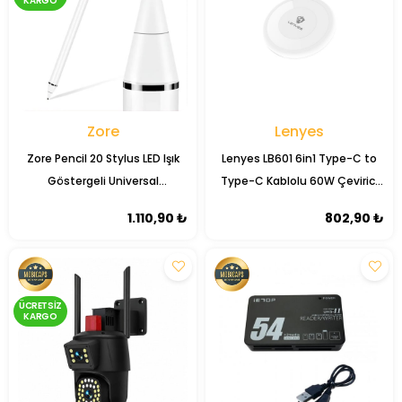
KARGO
Zore
Lenyes
Zore Pencil 20 Stylus LED Işık
Lenyes LB601 6in1 Type-C to
Göstergeli Universal
Type-C Kablolu 60W Çevirici
Dokunmatik Tablet Kalemi
Adaptör Seti Standlı Saklama
1.110,90 ₺
802,90 ₺
Kutusu
ÜCRETSIZ
KARGO