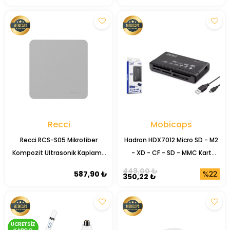
Recci
Mobicaps
Recci RCS-S05 Mikrofiber
Hadron HDX7012 Micro SD - M2
Kompozit Ultrasonik Kaplama
- XD - CF - SD - MMC Kart
Nano Dokulu Parlatma ve
Okuyucu
449,00 ₺
%22
587,90 ₺
350,22 ₺
Temizleme Bezi
ÜCRETSIZ