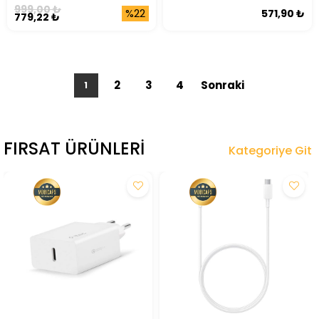
Lightning OTG
999,00 ₺
%22
571,90 ₺
779,22 ₺
2
3
4
1
FIRSAT ÜRÜNLERI
Kategoriye Git