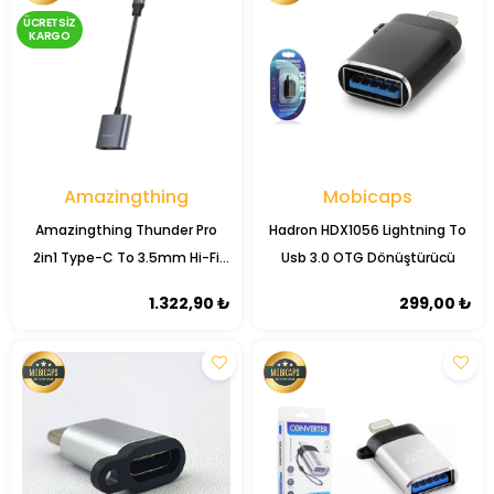
ÜCRETSIZ
KARGO
Amazingthing
Mobicaps
Amazingthing Thunder Pro
Hadron HDX1056 Lightning To
2in1 Type-C To 3.5mm Hi-Fi
Usb 3.0 OTG Dönüştürücü
Aux Çevirici Ses Adaptörü
1.322,90 ₺
299,00 ₺