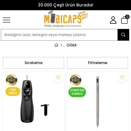
30.000 Çeşit Ürün Burada!
0
DİĞER
Sıralama
Filtreleme
YENI
ÜCRETSIZ
ÜRÜN
KARGO