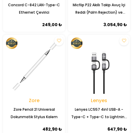
Concord C-842 LAN-Type-C
Micflip P22 Akıllı Takip Avuç İçi
Ethernet Çevirici
Reddi (Palm Rejection) ve
Eğim Hassasiyeti Özellikli
249,00 ₺
3.054,90 ₺
Dokunmatik Kalem
Zore
Lenyes
Zore Pencil 21 Universal
Lenyes LC557 4in1 USB-A -
Dokunmatik Stylus Kalem
Type-C + Type-C to Lightning
E-Mark Smart Çipli Data ve Şarj
482,90 ₺
647,90 ₺
Kablosu 240W 1M