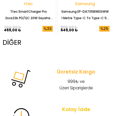
ttec
Samsung
Ttec SmartCharger Pro
Samsung EP-DA705BWEGWW
2scs22b PD/QC 20W Seyahat
1 Metre Type-C To Type-C 5A
Şarj Başlığı
Şarj Data Kablosu
700,00 ₺
869,00 ₺
%33
%25
469,00 ₺
649,00 ₺
DİĞER
Ücretsiz Kargo
999₺ ve
Üzeri Siparişlerde
Kolay İade