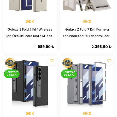
GKK
GKK
Galaxy Z Fold 7 Kılıf Wireless
Galaxy Z Fold 7 Kılıf Kamera
Şarj Özellikli Zore Kıpta M-safe
Korumalı Kadife Tasarımlı Zore
Kapak
Kıpta Kalem Bölmeli Fest
989,90 ₺
2.398,90 ₺
Kapak
ÜCRETSIZ
ÜCRETSIZ
KARGO
KARGO
GKK
GKK