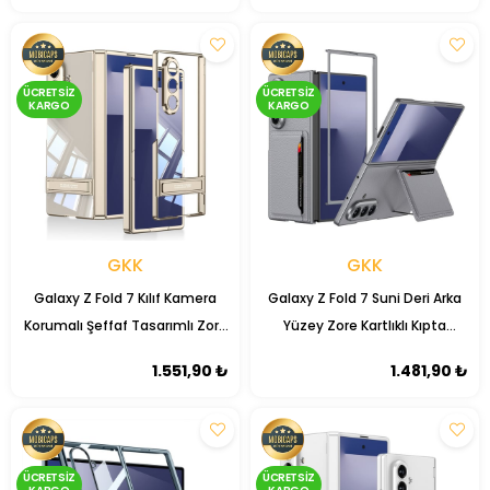
Koruyucu+ Uygulama Aparatı
ÜCRETSIZ
ÜCRETSIZ
KARGO
KARGO
GKK
GKK
Galaxy Z Fold 7 Kılıf Kamera
Galaxy Z Fold 7 Suni Deri Arka
Korumalı Şeffaf Tasarımlı Zore
Yüzey Zore Kartlıklı Kıpta
Lego Standlı Kapak
Silikon Kapak
1.551,90 ₺
1.481,90 ₺
ÜCRETSIZ
ÜCRETSIZ