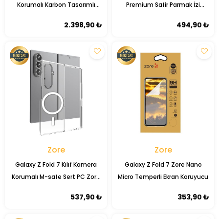
Korumalı Karbon Tasarımlı
Premium Safir Parmak İzi
Zore Kıpta Kalem Bölmeli Fest
Bırakmayan Anti-Reflective
2.398,90 ₺
494,90 ₺
Kapak
Kamera Lens Koruyucu
Zore
Zore
Galaxy Z Fold 7 Kılıf Kamera
Galaxy Z Fold 7 Zore Nano
Korumalı M-safe Sert PC Zore
Micro Temperli Ekran Koruyucu
Porto Kapak
537,90 ₺
353,90 ₺