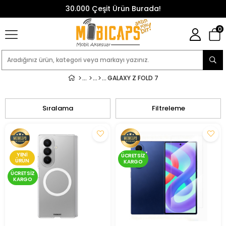
30.000 Çeşit Ürün Burada!
0
GALAXY Z FOLD 7
Sıralama
Filtreleme
YENI
ÜCRETSIZ
ÜRÜN
KARGO
ÜCRETSIZ
KARGO