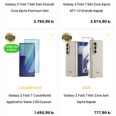
​Galaxy Z Fold 7 Kılıf Deri Standlı
Galaxy Z Fold 7 Kılıf Zore Kıpta
Zore Kıpta Premium Kılıf
KPT-01 Standlı Kapak
2.750,90 ₺
2.574,90 ₺
ÜCRETSIZ
KARGO
CaseWorld
GKK
Galaxy Z Fold 7 CaseWorld
Galaxy Z Fold 7 Kılıf Zore Sert
Applicator Serisi 2.5D Eyesafe
Kıpta Kapak
Mavi Işık Teknolojili 0.33mm
1.450,90 ₺
777,90 ₺
Temperli Cam Ekran