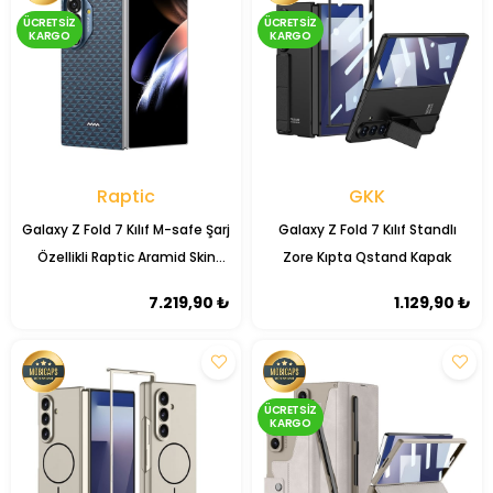
ÜCRETSIZ
ÜCRETSIZ
KARGO
KARGO
Raptic
GKK
Galaxy Z Fold 7 Kılıf M-safe Şarj
Galaxy Z Fold 7 Kılıf Standlı
Özellikli Raptic Aramid Skin
Zore Kıpta Qstand Kapak
Origin Serisi Karbon Kapak
7.219,90 ₺
1.129,90 ₺
ÜCRETSIZ
KARGO