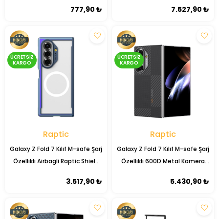
Lunex Kapak
Profound Serisi Karbon Kapak
777,90 ₺
7.527,90 ₺
ÜCRETSIZ
ÜCRETSIZ
KARGO
KARGO
Raptic
Raptic
Galaxy Z Fold 7 Kılıf M-safe Şarj
Galaxy Z Fold 7 Kılıf M-safe Şarj
Özellikli Airbagli Raptic Shield
Özellikli 600D Metal Kamera
Serisi Şeffaf Arka Yüzey Kapak
Çerçeveli Raptic Aramid
3.517,90 ₺
5.430,90 ₺
Karbon Fiber Geotik Serisi
Kapak