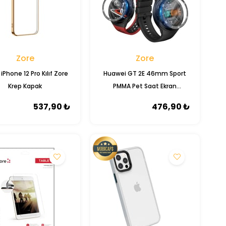
Zore
Zore
iPhone 12 Pro Kılıf Zore
Huawei GT 2E 46mm ​Sport
Krep Kapak
PMMA Pet Saat Ekran
Koruyucu
537,90 ₺
476,90 ₺