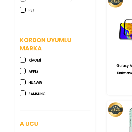
PET
KORDON UYUMLU
MARKA
XIAOMI
Galaxy A
APPLE
Kırılma
Ekr
HUAWEI
SAMSUNG
A UCU