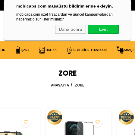
30.000 Çeşit Ürün Burada!
mobicaps.com masaüstü bildirimlerine ekleyin.
mobicaps.com özel fırsatlardan ve güncel kampanyalardan
haberiniz olsun ister misiniz?
Daha Sonra
Evet
LIK
ŞARJ
HAFIZA
GİYİLEBİLİR TEKNOLOJİ
ARAÇ İ
ZORE
ANASAYFA
ZORE