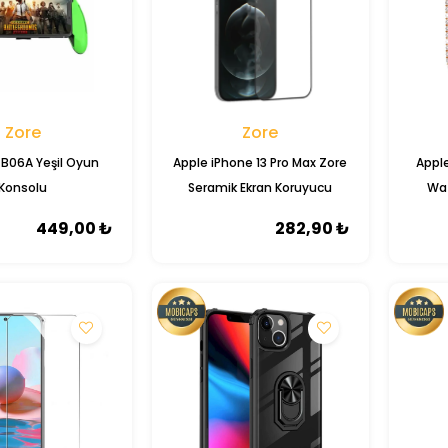
Zore
Zore
B06A Yeşil Oyun
Apple iPhone 13 Pro Max Zore
Appl
Konsolu
Seramik Ekran Koruyucu
Wat
449,00 ₺
282,90 ₺