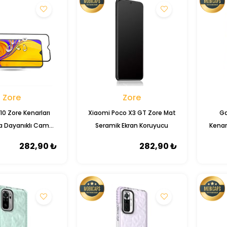
Zore
Zore
10 Zore Kenarları
Xiaomi Poco X3 GT Zore Mat
Ga
ya Dayanıklı Cam
Seramik Ekran Koruyucu
Kenarl
an Koruyucu
C
282,90 ₺
282,90 ₺