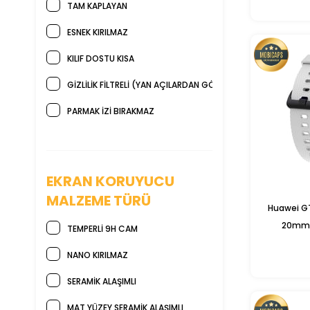
TAM KAPLAYAN
ESNEK KIRILMAZ
KILIF DOSTU KISA
GIZLILIK FILTRELI (YAN AÇILARDAN GÖZÜKMEZ)
PARMAK İZI BIRAKMAZ
EKRAN KORUYUCU
MALZEME TÜRÜ
Huawei G
20mm S
TEMPERLI 9H CAM
NANO KIRILMAZ
SERAMIK ALAŞIMLI
MAT YÜZEY SERAMIK ALAŞIMLI