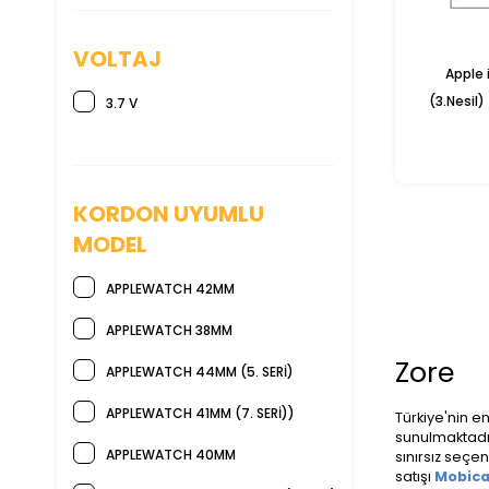
VOLTAJ
Apple i
(3.Nesil)
3.7 V
Nano E
KORDON UYUMLU
MODEL
APPLEWATCH 42MM
APPLEWATCH 38MM
Zore
APPLEWATCH 44MM (5. SERI)
APPLEWATCH 41MM (7. SERI))
Türkiye'nin e
sunulmaktadı
APPLEWATCH 40MM
sınırsız seçe
satışı
Mobica