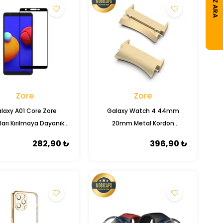
CIHAZ ARA
Zore
Zore
laxy A01 Core Zore
Galaxy Watch 4 44mm
arı Kırılmaya Dayanıklı
20mm Metal Kordon
am Ekran Koruyucu
Dönüştürücü
282,90 ₺
396,90 ₺