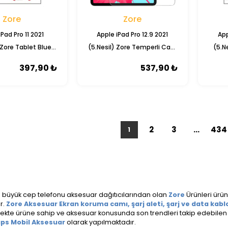
Zore
Zore
Pad Pro 11 2021
Apple iPad Pro 12.9 2021
App
 Zore Tablet Blue
(5.Nesil) Zore Temperli Cam
(5.N
kran Koruyucu
Ekran Koruyucu
Na
397,90 ₺
537,90 ₺
2
3
...
434
1
n büyük cep telefonu aksesuar dağıtıcılarından olan
Zore
Ürünleri ürün ç
r.
Zore Aksesuar Ekran koruma camı, şarj aleti, şarj ve data kablos
nekte ürüne sahip ve aksesuar konusunda son trendleri takip edebilen g
ps Mobil Aksesuar
olarak yapılmaktadır.