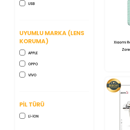
USB
UYUMLU MARKA (LENS
KORUMA)
Xiaomi Re
Zore
APPLE
OPPO
VIVO
PIL TÜRÜ
LI-ION