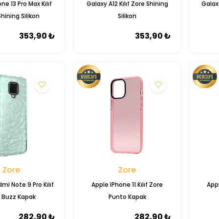
ne 13 Pro Max Kılıf
Galaxy A12 Kılıf Zore Shining
Galaxy
hining Silikon
Silikon
353,90 ₺
353,90 ₺
Zore
Zore
mi Note 9 Pro Kılıf
Apple iPhone 11 Kılıf Zore
Appl
 Buzz Kapak
Punto Kapak
282,90 ₺
282,90 ₺