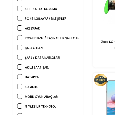
KILIF-KAPAK-KORUMA
PC (BİLGİSAYAR) BİLEŞENLERİ
AKSESUAR
POWERBANK / TAŞINABILIR ŞARJ CIHAZLARI
Zore SC-
ŞARJ CİHAZI
ŞARJ / DATA KABLOLARI
AKILLI SAAT ŞARJ
BATARYA
KULAKLIK
MOBİL OYUN ARAÇLARI
GİYİLEBİLİR TEKNOLOJİ