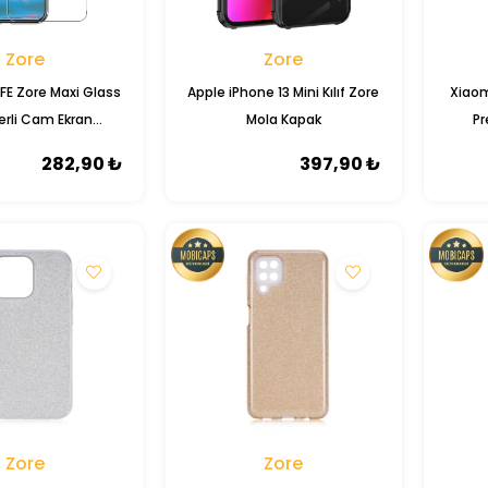
Zore
Zore
 FE Zore Maxi Glass
Apple iPhone 13 Mini Kılıf Zore
Xiaom
rli Cam Ekran
Mola Kapak
Pr
Koruyucu
282,90 ₺
397,90 ₺
Zore
Zore