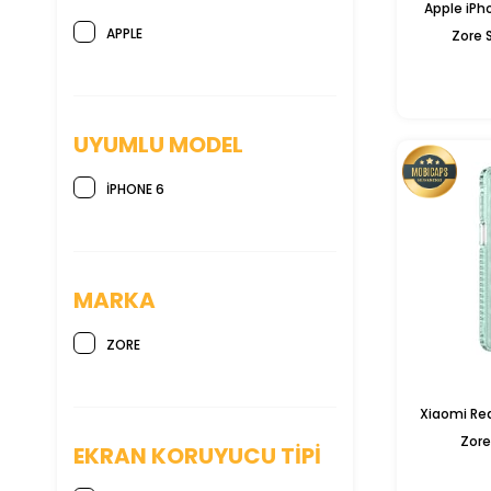
Apple iPho
APPLE
Zore S
UYUMLU MODEL
IPHONE 6
MARKA
ZORE
Xiaomi Red
Zore
EKRAN KORUYUCU TIPI