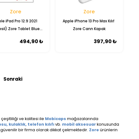
Zore
Zore
le iPad Pro 12.9 2021
Apple iPhone 13 Pro Max Kılıf ​​
esil) Zore Tablet Blue
Zore Cann Kapak
no Ekran Koruyucu
494,90 ₺
397,90 ₺
eşitliliği ve kalitesi ile
Mobicaps
mağazalarında
u, kulaklık, telefon kılıfı
vb.
mobil aksesuar
konusunda
üvenilir bir firma olarak dikkat çekmektedir.
Zore
ürünlerin