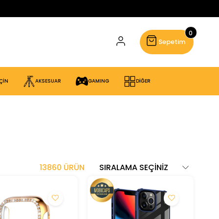
0
Sepetim
ÇİN
AKSESUAR
GAMING
DİĞER
13860 ÜRÜN