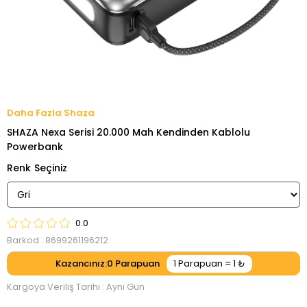
Shaza
SHAZA Nexa Serisi 20.000 Mah Kendinden Kablolu
Powerbank
Renk
0.0
Barkod
:
8699261196212
Kazancınız
:
0
Kargoya Veriliş Tarihi
:
Aynı Gün