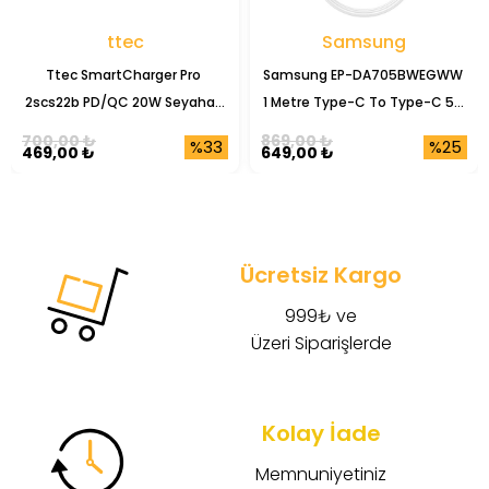
ttec
Samsung
Ttec SmartCharger Pro 
Samsung EP-DA705BWEGWW 
2scs22b PD/QC 20W Seyahat 
1 Metre Type-C To Type-C 5A 
Şarj Başlığı
Şarj Data Kablosu
700,00 ₺
869,00 ₺
%33
%25
469,00 ₺
649,00 ₺
Ücretsiz Kargo
999₺ ve
Üzeri Siparişlerde
Kolay İade
Memnuniyetiniz