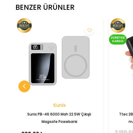
BENZER ÜRÜNLER
ÜCRETSIZ
KARGO
Sunix
Sunix PB-46 6000 Mah 22.5W Çıkışlı
Ttec 2B
Magsafe Powebank
mA
2.150,0