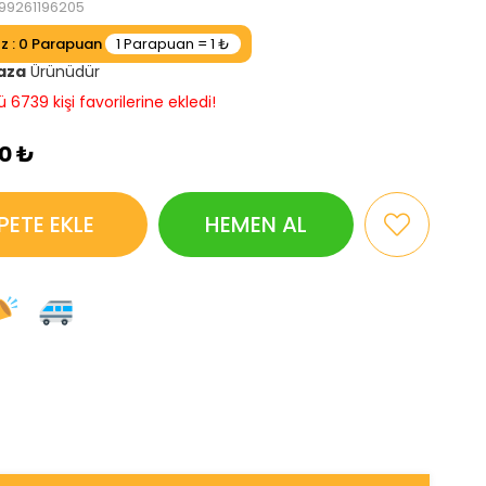
99261196205
ız
:
0
aza
Ürünüdür
6739 kişi favorilerine ekledi!
00 ₺