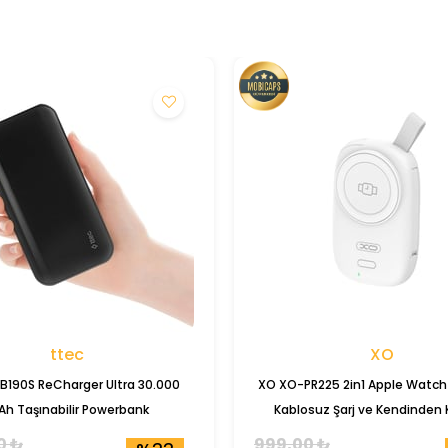
ttec
XO
B190S ReCharger Ultra 30.000
XO XO-PR225 2in1 Apple Watc
h Taşınabilir Powerbank
Kablosuz Şarj ve Kendinden 
Powerbank
0 ₺
999,00 ₺