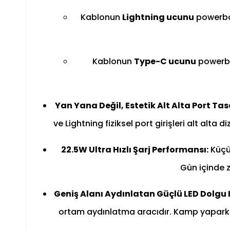
Kablonun
Lightning ucunu
powerban
Kablonun
Type-C ucunu
powerban
Yan Yana Değil, Estetik Alt Alta Port Tas
ve Lightning fiziksel port girişleri alt al
22.5W Ultra Hızlı Şarj Performansı:
Küçük
Gün içinde z
Geniş Alanı Aydınlatan Güçlü LED Dolgu I
ortam aydınlatma aracıdır. Kamp yaparken