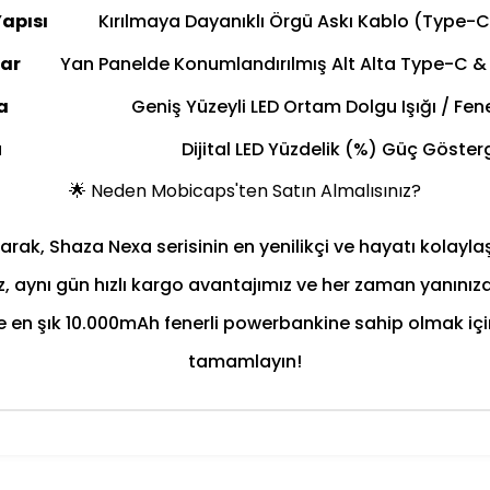
apısı
Kırılmaya Dayanıklı Örgü Askı Kablo (Type-C
lar
Yan Panelde Konumlandırılmış Alt Alta Type-C & L
a
Geniş Yüzeyli LED Ortam Dolgu Işığı / Fene
ü
Dijital LED Yüzdelik (%) Güç Göster
🌟 Neden Mobicaps'ten Satın Almalısınız?
ak, Shaza Nexa serisinin en yenilikçi ve hayatı kolaylaşt
 aynı gün hızlı kargo avantajımız ve her zaman yanınızd
k ve en şık 10.000mAh fenerli powerbankine sahip olmak i
tamamlayın!