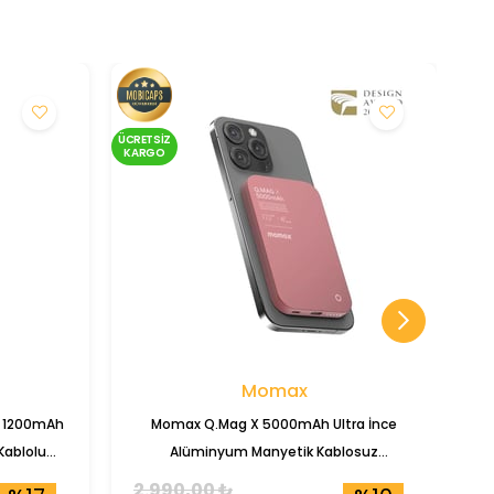
ÜCRETSIZ
ÜCRE
KARGO
KA
Momax
h 1200mAh
Momax Q.Mag X 5000mAh Ultra İnce
Kablolu
Alüminyum Manyetik Kablosuz
Powerbank (IP116)
2.990,00 ₺
2