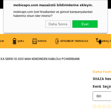
30.000 Çeşit Ürün Burada!
mobicaps.com masaüstü bildirimlerine ekleyin.
mobicaps.com özel fırsatlardan ve güncel kampanyalardan
haberiniz olsun ister misiniz?
Daha Sonra
Evet
LIK
ŞARJ
HAFIZA
GİYİLEBİLİR TEKNOLOJİ
ARAÇ İ
XA SERISI 10.000 MAH KENDINDEN KABLOLU POWERBANK
SHAZA Nex
Renk