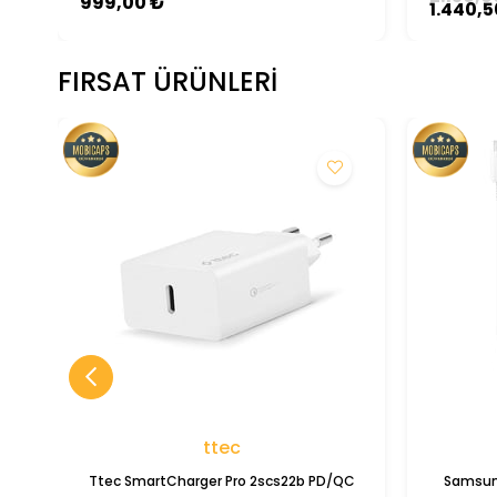
999,00 ₺
1.440,5
FIRSAT ÜRÜNLERI
ttec
Ttec SmartCharger Pro 2scs22b PD/QC
Samsun