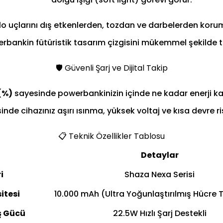
o uçlarını dış etkenlerden, tozdan ve darbelerden koru
rbankin fütüristik tasarım çizgisini mükemmel şekilde
🛡️ Güvenli Şarj ve Dijital Takip
(%)
sayesinde powerbankinizin içinde ne kadar enerji kald
de cihazınız aşırı ısınma, yüksek voltaj ve kısa devre r
📋 Teknik Özellikler Tablosu
Detaylar
i
Shaza Nexa Serisi
itesi
10.000 mAh (Ultra Yoğunlaştırılmış Hücre T
ş Gücü
22.5W Hızlı Şarj Destekli