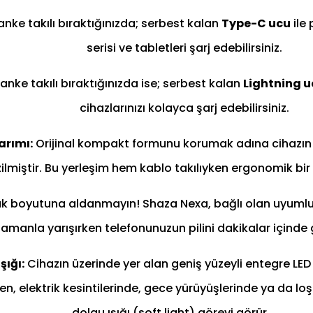
ke takılı bıraktığınızda; serbest kalan
Type-C ucu
ile 
serisi ve tabletleri şarj edebilirsiniz.
ke takılı bıraktığınızda ise; serbest kalan
Lightning u
cihazlarınızı kolayca şarj edebilirsiniz.
arımı:
Orijinal kompakt formunu korumak adına cihazı
ta dizilmiştir. Bu yerleşim hem kablo takılıyken ergonomi
 boyutuna aldanmayın! Shaza Nexa, bağlı olan uyumlu ci
amanla yarışırken telefonunuzun pilini dakikalar içinde
şığı:
Cihazın üzerinde yer alan geniş yüzeyli entegre LED p
, elektrik kesintilerinde, gece yürüyüşlerinde ya da lo
dolgu ışığı (soft light) görevi görür.