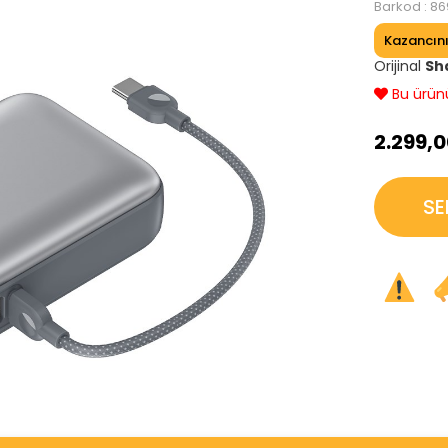
Barkod
:
86
Kazancın
Orijinal
Sh
Bu ürünü 
›
2.299,