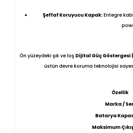
Şeffaf Koruyucu Kapak:
Entegre kabl
powe
Ön yüzeydeki şık ve loş
Dijital Güç Göstergesi 
üstün devre koruma teknolojisi sayesin
Özellik
Marka / Ser
Batarya Kapas
Maksimum Çıkı