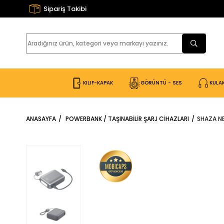
Sipariş Takibi
KILIF-KAPAK
GÖRÜNTÜ - SES
KULAK
ANASAYFA
POWERBANK / TAŞINABILIR ŞARJ CIHAZLARI
SHAZA NE