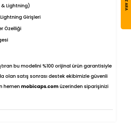
CIHAZ ARA
 & Lightning)
ightning Girişleri
r Özelliği
gesi
ıran bu modelini %100 orijinal ürün garantisiyle
a olan satış sonrası destek ekibimizle güvenli
çin hemen
mobicaps.com
üzerinden siparişinizi