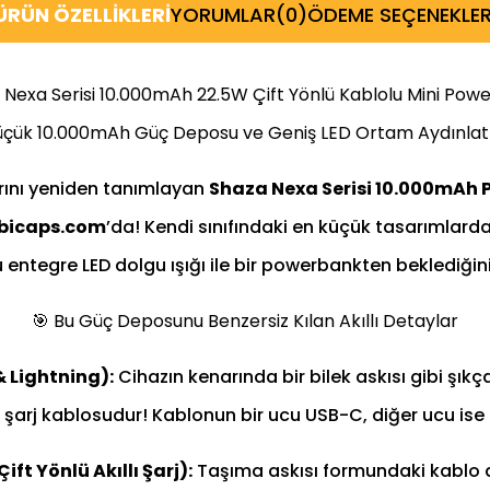
ÜRÜN ÖZELLIKLERI
YORUMLAR
(0)
ÖDEME SEÇENEKLER
 Nexa Serisi 10.000mAh 22.5W Çift Yönlü Kablolu Mini Pow
üçük 10.000mAh Güç Deposu ve Geniş LED Ortam Aydınlatm
arını yeniden tanımlayan
Shaza Nexa Serisi 10.000mAh
bicaps.com
’da! Kendi sınıfındaki en küçük tasarımlard
lü entegre LED dolgu ışığı ile bir powerbankten beklediğin
🎯 Bu Güç Deposunu Benzersiz Kılan Akıllı Detaylar
& Lightning):
Cihazın kenarında bir bilek askısı gibi şık
bir şarj kablosudur! Kablonun bir ucu USB-C, diğer ucu is
ift Yönlü Akıllı Şarj):
Taşıma askısı formundaki kablo akı