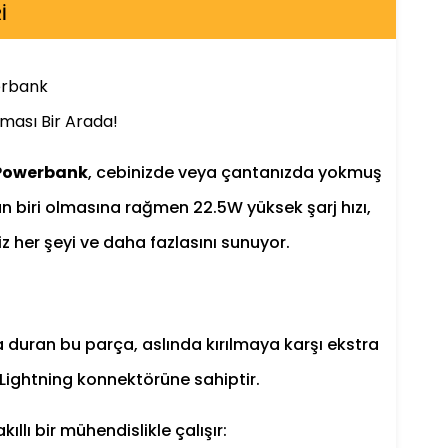
I
erbank
ası Bir Arada!
 Powerbank
, cebinizde veya çantanızda yokmuş
an biri olmasına rağmen 22.5W yüksek şarj hızı,
iz her şeyi ve daha fazlasını sunuyor.
ça duran bu parça, aslında kırılmaya karşı ekstra
e Lightning konnektörüne sahiptir.
llı bir mühendislikle çalışır: