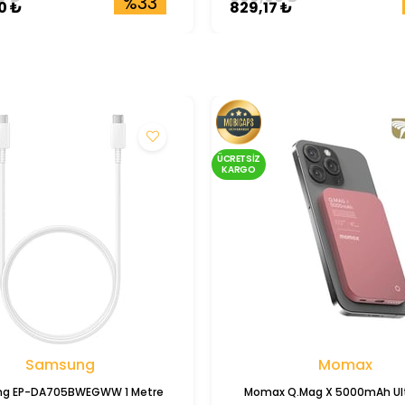
%33
0 ₺
829,17 ₺
ÜCRETSIZ
KARGO
Samsung
Momax
g EP-DA705BWEGWW 1 Metre
Momax Q.Mag X 5000mAh Ult