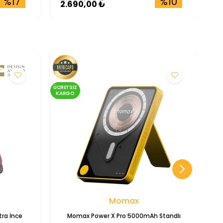
%17
%10
2.690,00 ₺
1
ÜCRETSIZ
ÜCRE
KARGO
KA
Momax
ra İnce
Momax Power X Pro 5000mAh Standlı
T