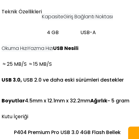
Teknik Özellikleri
Kapasite
Giriş Bağlantı Noktası
4 GB
USB-A
Okuma Hızı
Yazma Hızı
USB Nesili
≈ 25 MB/S
≈ 15 MB/S
USB 3.0,
USB 2.0 ve daha eski sürümleri destekler
Boyutlar
4.5mm x 12.1mm x 32.2mm
Ağırlık
~ 5 gram​
Kutu İçeriği
P404 Premium Pro USB 3.0 4GB Flash Bellek