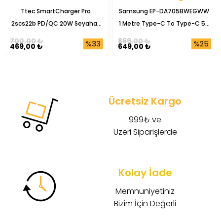
Ttec SmartCharger Pro 
Samsung EP-DA705BWEGWW 
2scs22b PD/QC 20W Seyahat 
1 Metre Type-C To Type-C 5A 
Şarj Başlığı
Şarj Data Kablosu
700,00 ₺
869,00 ₺
%33
%25
469,00 ₺
649,00 ₺
Ücretsiz Kargo
999₺ ve
Üzeri Siparişlerde
Kolay İade
Memnuniyetiniz
Bizim İçin Değerli