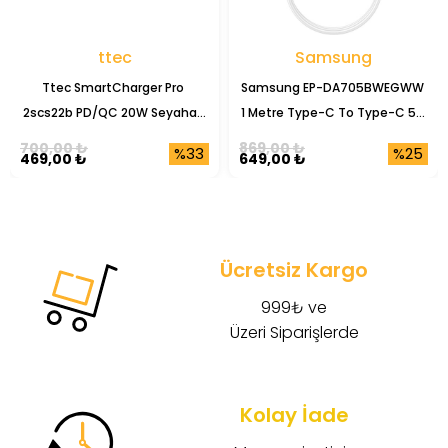
ttec
Samsung
Ttec SmartCharger Pro 
Samsung EP-DA705BWEGWW 
2scs22b PD/QC 20W Seyahat 
1 Metre Type-C To Type-C 5A 
Şarj Başlığı
Şarj Data Kablosu
700,00 ₺
869,00 ₺
%33
%25
469,00 ₺
649,00 ₺
Ücretsiz Kargo
999₺ ve
Üzeri Siparişlerde
Kolay İade