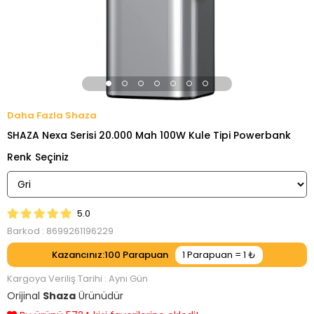
Shaza
SHAZA Nexa Serisi 20.000 Mah 100W Kule Tipi Powerbank
Renk
5.0
Barkod
:
8699261196229
Kazancınız
:
100
Kargoya Veriliş Tarihi
:
Aynı Gün
Orijinal
Shaza
Ürünüdür