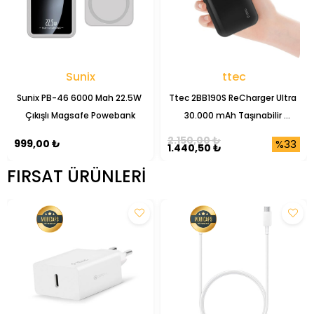
Sunix
ttec
Sunix PB-46 6000 Mah 22.5W 
Ttec 2BB190S ReCharger Ultra 
Çıkışlı Magsafe Powebank
30.000 mAh Taşınabilir 
Powerbank
2.150,00 ₺
%33
999,00 ₺
1.440,50 ₺
FIRSAT ÜRÜNLERI