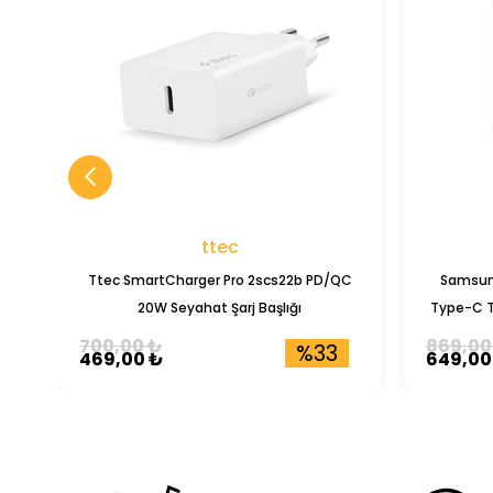
ttec
Ttec SmartCharger Pro 2scs22b PD/QC
Samsun
20W Seyahat Şarj Başlığı
Type-C T
700,00 ₺
869,00
%33
469,00 ₺
649,00