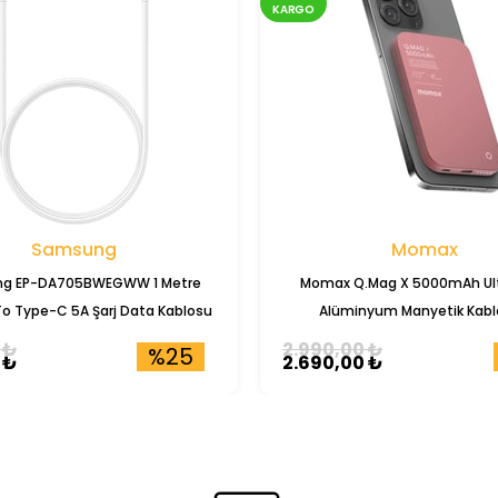
KARGO
Samsung
Momax
g EP-DA705BWEGWW 1 Metre
Momax Q.Mag X 5000mAh Ult
o Type-C 5A Şarj Data Kablosu
Alüminyum Manyetik Kabl
Powerbank (IP116)
 ₺
2.990,00 ₺
%25
 ₺
2.690,00 ₺