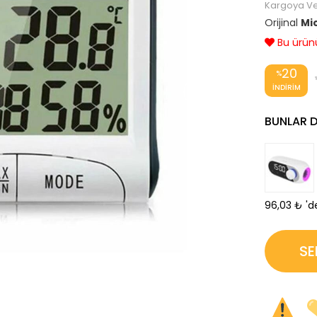
Kargoya Ver
Orijinal
Mi
Bu ürünü 
›
20
%
İNDIRIM
BUNLAR DA
96,03 ₺
'd