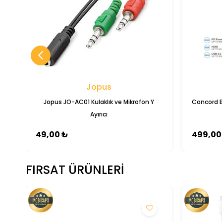
Jopus
Jopus JO-AC01 Kulaklık ve Mikrofon Y
Concord 
Ayırıcı
49,00 ₺
499,00
FIRSAT ÜRÜNLERI