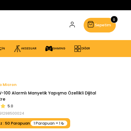
0
Sepetim
ÇİN
AKSESUAR
GAMING
DİĞER
Micron
100 Alarmlı Manyetik Yapışma Özellikli Dijital
re
5.0
91298500024
ız
:
50