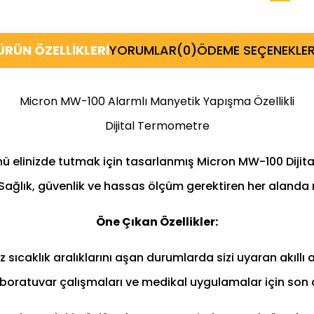
ÜRÜN ÖZELLIKLERI
YORUMLAR
(0)
ÖDEME SEÇENEKLER
Micron MW-100 Alarmlı Manyetik Yapışma Özellikli
Dijital Termometre
nü elinizde tutmak için tasarlanmış Micron MW-100 Dijit
or. Sağlık, güvenlik ve hassas ölçüm gerektiren her ala
Öne Çıkan Özellikler:
 sıcaklık aralıklarını aşan durumlarda sizi uyaran akıllı al
aboratuvar çalışmaları ve medikal uygulamalar için son 