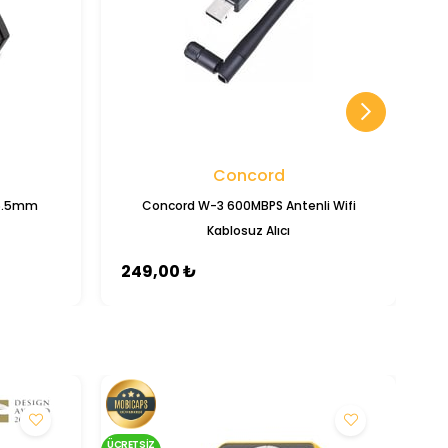
Concord
 6.5mm
Concord W-3 600MBPS Antenli Wifi
Kablosuz Alıcı
249,00 ₺
2
ÜCRETSIZ
ÜCRE