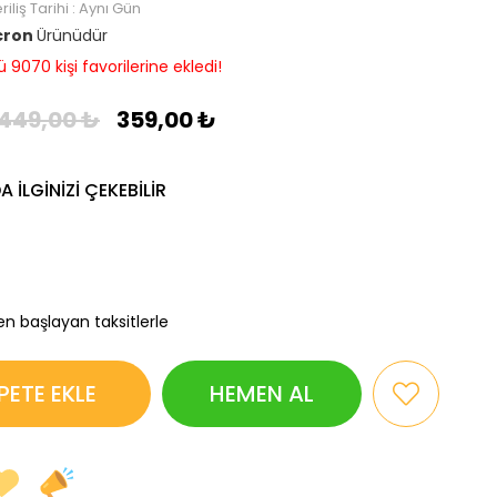
iliş Tarihi
:
Aynı Gün
cron
Ürünüdür
9070 kişi favorilerine ekledi!
449,00 ₺
359,00 ₺
 ILGINIZI ÇEKEBILIR
en başlayan taksitlerle