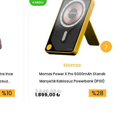
KARGO
KA
Momax
ra İnce
Momax Power X Pro 5000mAh Standlı
T
osuz
Manyetik Kablosuz Powerbank (IP131)
2.649,00 ₺
4
%10
%28
1.899,00 ₺
4