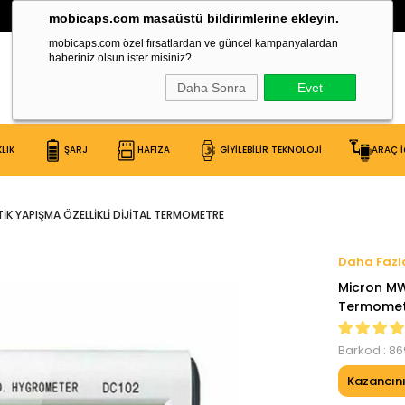
30.000 Çeşit Ürün Burada!
mobicaps.com masaüstü bildirimlerine ekleyin.
mobicaps.com özel fırsatlardan ve güncel kampanyalardan
haberiniz olsun ister misiniz?
Daha Sonra
Evet
LIK
ŞARJ
HAFIZA
GİYİLEBİLİR TEKNOLOJİ
ARAÇ İ
K YAPIŞMA ÖZELLIKLI DIJITAL TERMOMETRE
Micron MW-
Termomet
Barkod
:
86
Kazancın