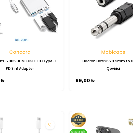
Concord
Mobicaps
BYL-2005 HDMI+USB 3.0+Type-C
Hadron Hdx1265 3.5mm to
PD 3in1 Adapter
Çevirici
 ₺
69,00 ₺
ÜCRETSIZ