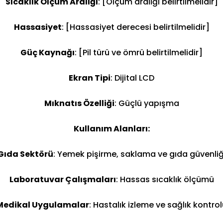
Sıcaklık Ölçüm Aralığı
: [Ölçüm aralığı belirtilmelidir]
Hassasiyet
: [Hassasiyet derecesi belirtilmelidir]
Güç Kaynağı
: [Pil türü ve ömrü belirtilmelidir]
Ekran Tipi
: Dijital LCD
Mıknatıs Özelliği
: Güçlü yapışma
Kullanım Alanları:
Gıda Sektörü
: Yemek pişirme, saklama ve gıda güvenliğ
Laboratuvar Çalışmaları
: Hassas sıcaklık ölçümü
Medikal Uygulamalar
: Hastalık izleme ve sağlık kontro