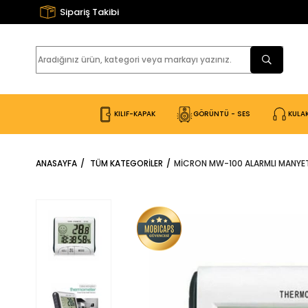
Sipariş Takibi
KILIF-KAPAK
GÖRÜNTÜ - SES
KULAK
ANASAYFA
TÜM KATEGORILER
MICRON MW-100 ALARMLI MANYETI