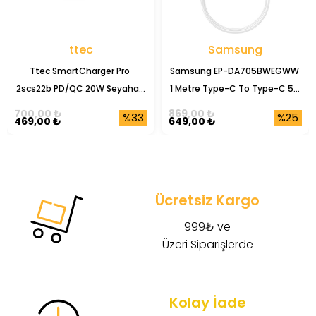
ttec
Samsung
Ttec SmartCharger Pro 
Samsung EP-DA705BWEGWW 
2scs22b PD/QC 20W Seyahat 
1 Metre Type-C To Type-C 5A 
Şarj Başlığı
Şarj Data Kablosu
700,00 ₺
869,00 ₺
%33
%25
469,00 ₺
649,00 ₺
Ücretsiz Kargo
999₺ ve
Üzeri Siparişlerde
Kolay İade