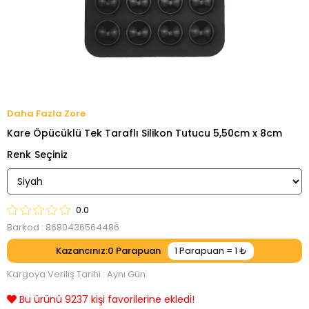
Zore
Kare Öpücüklü Tek Taraflı Silikon Tutucu 5,50cm x 8cm
Renk
0.0
Barkod
:
8680436564486
Kazancınız
:
0
Kargoya Veriliş Tarihi
:
Aynı Gün
Bu ürünü 9237 kişi favorilerine ekledi!