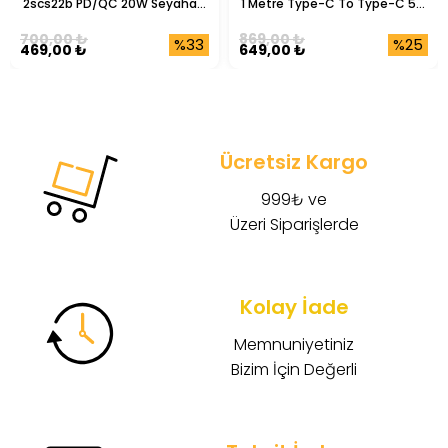
2scs22b PD/QC 20W Seyahat 
1 Metre Type-C To Type-C 5A 
Şarj Başlığı
Şarj Data Kablosu
700,00 ₺
869,00 ₺
%33
%25
469,00 ₺
649,00 ₺
Ücretsiz Kargo
999₺ ve
Üzeri Siparişlerde
Kolay İade
Memnuniyetiniz
Bizim İçin Değerli