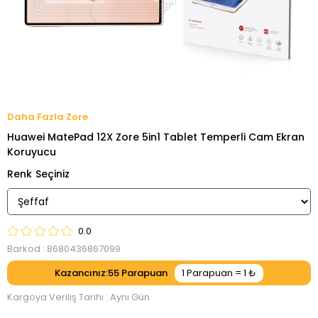
Zore
Huawei MatePad 12X Zore 5in1 Tablet Temperli Cam Ekran
Koruyucu
Renk
0.0
Barkod
:
8680436867099
Kazancınız
:
55
Kargoya Veriliş Tarihi
:
Aynı Gün