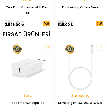
Fonri
Fonri
Yeni Fonri Kablosuz Akıllı Kapı 
Fonri Akıllı İç Ortam Sireni
Zili
3.949,00 ₺
899,00 ₺
%8
%8
3.649,00 ₺
829,00 ₺
FIRSAT ÜRÜNLERI
ttec
Samsung
Ttec SmartCharger Pro 
Samsung EP-DA705BWEGWW 