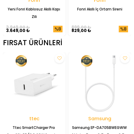
Fonri
Fonri
Yeni Fonri Kablosuz Akıllı Kapı 
Fonri Akıllı İç Ortam Sireni
Zili
3.949,00 ₺
899,00 ₺
%8
%8
3.649,00 ₺
829,00 ₺
FIRSAT ÜRÜNLERI
ttec
Samsung
Ttec SmartCharger Pro 
Samsung EP-DA705BWEGWW 