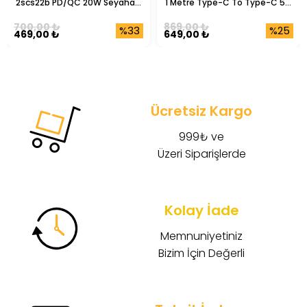
2scs22b PD/QC 20W Seyahat 
1 Metre Type-C To Type-C 5A 
Şarj Başlığı
Şarj Data Kablosu
700,00 ₺
869,00 ₺
%33
%25
469,00 ₺
649,00 ₺
Ücretsiz Kargo
999₺ ve
Üzeri Siparişlerde
Kolay İade
Memnuniyetiniz
Bizim İçin Değerli