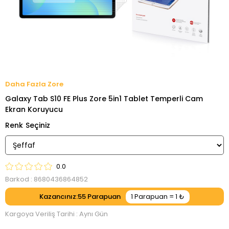
Zore
Galaxy Tab S10 FE Plus Zore 5in1 Tablet Temperli Cam
Ekran Koruyucu
Renk
0.0
Barkod
:
8680436864852
Kazancınız
:
55
Kargoya Veriliş Tarihi
:
Aynı Gün