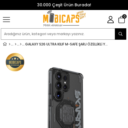
30.000 Çeşit Ürün Burada!
0
GALAXY S26 ULTRA KILIF M-SAFE ŞARJ ÖZELLIKLI YAZI DESENLI AIRBAG TASARIMLI SKINARMA SONIX KAPAK