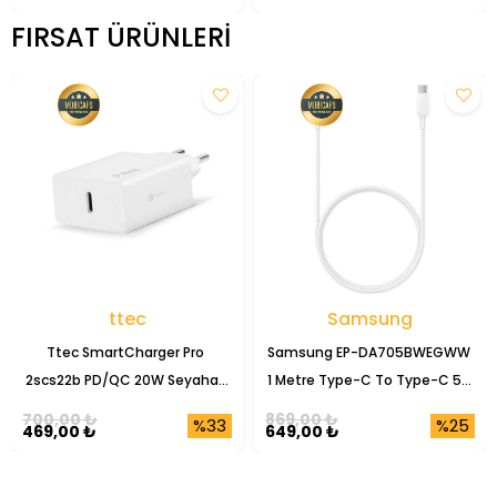
FIRSAT ÜRÜNLERI
ttec
Samsung
Ttec SmartCharger Pro 
Samsung EP-DA705BWEGWW 
2scs22b PD/QC 20W Seyahat 
1 Metre Type-C To Type-C 5A 
Şarj Başlığı
Şarj Data Kablosu
700,00 ₺
869,00 ₺
%33
%25
469,00 ₺
649,00 ₺