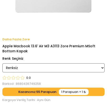
Zore
Apple Macbook 13.6' Air M3 A3113 Zore Premium MSoft
Bottom Kapak
Renk
0.0
Barkod
:
8680436749258
Kazancınız
:
55
Kargoya Veriliş Tarihi
:
Aynı Gün