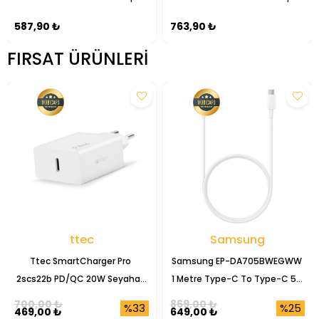
587,90 ₺
763,90 ₺
FIRSAT ÜRÜNLERI
ttec
Samsung
Ttec SmartCharger Pro 
Samsung EP-DA705BWEGWW 
2scs22b PD/QC 20W Seyahat 
1 Metre Type-C To Type-C 5A 
Şarj Başlığı
Şarj Data Kablosu
700,00 ₺
869,00 ₺
%33
%25
469,00 ₺
649,00 ₺