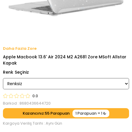
Zore
Apple Macbook 13.6' Air 2024 M2 A2681 Zore MSoft Allstar
Kapak
Renk
0.0
Barkod
:
8680436644720
Kazancınız
:
55
Kargoya Veriliş Tarihi
:
Aynı Gün