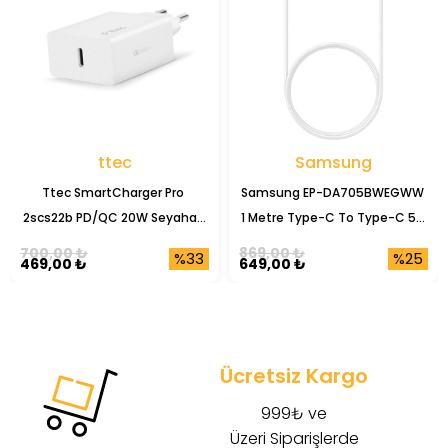
ttec
Samsung
Ttec SmartCharger Pro 
Samsung EP-DA705BWEGWW 
2scs22b PD/QC 20W Seyahat 
1 Metre Type-C To Type-C 5A 
Şarj Başlığı
Şarj Data Kablosu
700,00 ₺
869,00 ₺
%33
%25
469,00 ₺
649,00 ₺
Ücretsiz Kargo
999₺ ve
Üzeri Siparişlerde