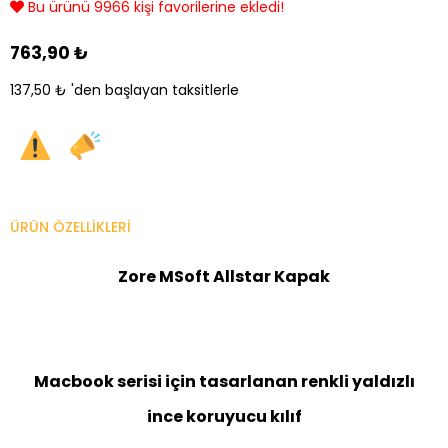
Bu ürünü 9966 kişi favorilerine ekledi!
763,90 ₺
137,50 ₺
'den başlayan taksitlerle
ÜRÜN ÖZELLIKLERI
Zore MSoft Allstar
Kapak
Macbook serisi için tasarlanan renkli yaldızlı
ince koruyucu kılıf