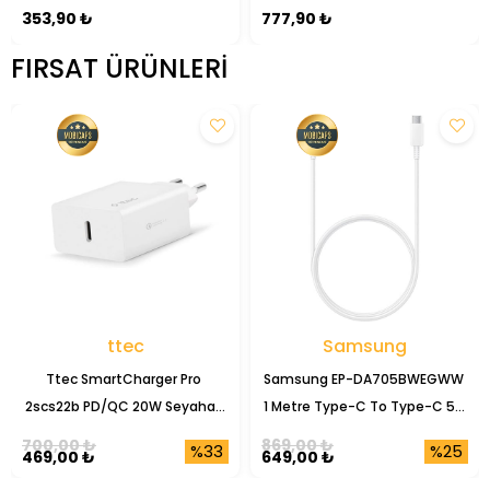
Cam Ekran Koruyucu
353,90 ₺
777,90 ₺
FIRSAT ÜRÜNLERI
ttec
Samsung
Ttec SmartCharger Pro 
Samsung EP-DA705BWEGWW 
2scs22b PD/QC 20W Seyahat 
1 Metre Type-C To Type-C 5A 
Şarj Başlığı
Şarj Data Kablosu
700,00 ₺
869,00 ₺
%33
%25
469,00 ₺
649,00 ₺