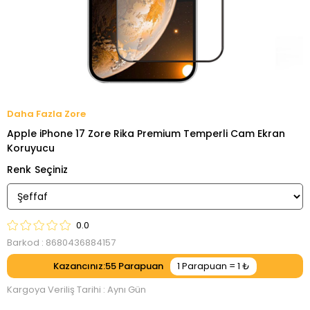
Zore
Apple iPhone 17 Zore Rika Premium Temperli Cam Ekran
Koruyucu
Renk
0.0
Barkod
:
8680436884157
Kazancınız
:
55
Kargoya Veriliş Tarihi
:
Aynı Gün