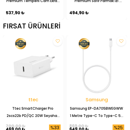
Premium Temperli Cam Ekran 
Premium Safir Parmak İzi 
Koruyucu
Bırakmayan Anti-Reflective 
537,90 ₺
494,90 ₺
Kamera Lens Koruyucu
FIRSAT ÜRÜNLERI
ttec
Samsung
Ttec SmartCharger Pro 
Samsung EP-DA705BWEGWW 
2scs22b PD/QC 20W Seyahat 
1 Metre Type-C To Type-C 5A 
Şarj Başlığı
Şarj Data Kablosu
700,00 ₺
869,00 ₺
%33
%25
469,00 ₺
649,00 ₺