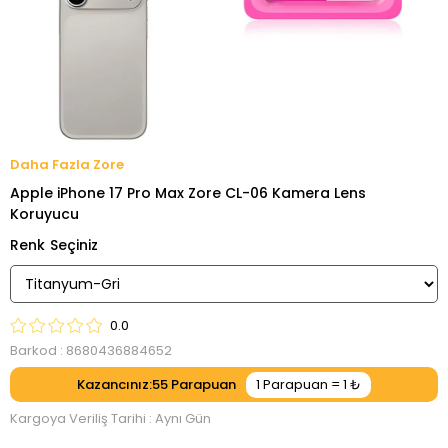
Zore
Apple iPhone 17 Pro Max Zore CL-06 Kamera Lens
Koruyucu
Renk
0.0
Barkod
:
8680436884652
Kazancınız
:
55
Kargoya Veriliş Tarihi
:
Aynı Gün