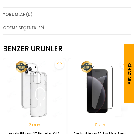
YORUMLAR
(0)
ÖDEME SEÇENEKLERI
BENZER ÜRÜNLER
CIHAZ ARA
Zore
Zore
Apple iPhone 17 Pro Max Kılıf 
Apple iPhone 17 Pro Max Zore 