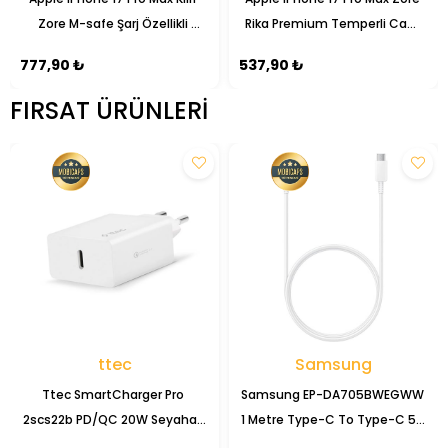
Zore M-safe Şarj Özellikli 
Rika Premium Temperli Cam 
Şeffaf Kamera Çerçeveli Porto 
Ekran Koruyucu
777,90 ₺
537,90 ₺
Kapak
FIRSAT ÜRÜNLERI
ttec
Samsung
Ttec SmartCharger Pro 
Samsung EP-DA705BWEGWW 
2scs22b PD/QC 20W Seyahat 
1 Metre Type-C To Type-C 5A 
Şarj Başlığı
Şarj Data Kablosu