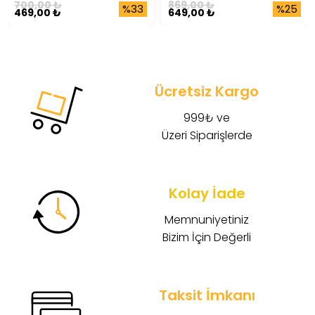
700,00 ₺
869,00 ₺
%33
%25
469,00 ₺
649,00 ₺
Ücretsiz Kargo
999₺ ve
Üzeri Siparişlerde
Kolay İade
Memnuniyetiniz
Bizim İçin Değerli
Taksit İmkanı