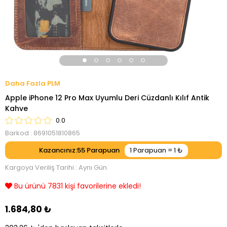
PLM
Apple iPhone 12 Pro Max Uyumlu Deri Cüzdanlı Kılıf Antik
Kahve
0.0
Barkod
:
8691051810865
Kazancınız
:
55
Kargoya Veriliş Tarihi
:
Aynı Gün
Bu ürünü 7831 kişi favorilerine ekledi!
1.684,80 ₺