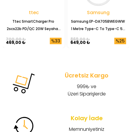
ttec
Samsung
Ttec SmartCharger Pro 
Samsung EP-DA705BWEGWW 
2scs22b PD/QC 20W Seyahat 
1 Metre Type-C To Type-C 5A 
Şarj Başlığı
Şarj Data Kablosu
700,00 ₺
869,00 ₺
%33
%25
469,00 ₺
649,00 ₺
Ücretsiz Kargo
999₺ ve
Üzeri Siparişlerde
Kolay İade
Memnuniyetiniz