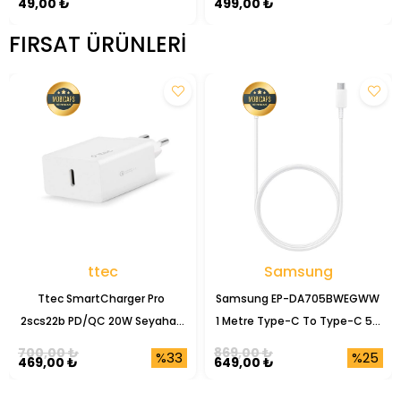
49,00 ₺
499,00 ₺
FIRSAT ÜRÜNLERI
ttec
Samsung
Ttec SmartCharger Pro 
Samsung EP-DA705BWEGWW 
2scs22b PD/QC 20W Seyahat 
1 Metre Type-C To Type-C 5A 
Şarj Başlığı
Şarj Data Kablosu
700,00 ₺
869,00 ₺
%33
%25
469,00 ₺
649,00 ₺