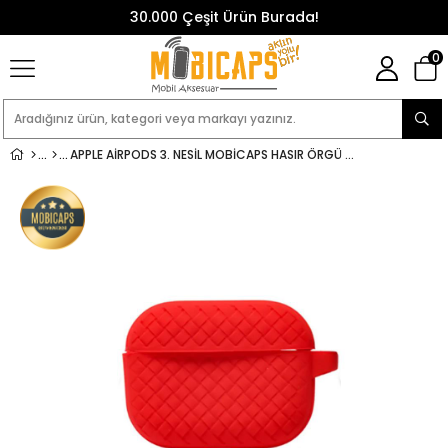
30.000 Çeşit Ürün Burada!
0
APPLE AIRPODS 3. NESIL MOBICAPS HASIR ÖRGÜ DESENLI 3IN1 SILIKON AIRPODS KILIFI