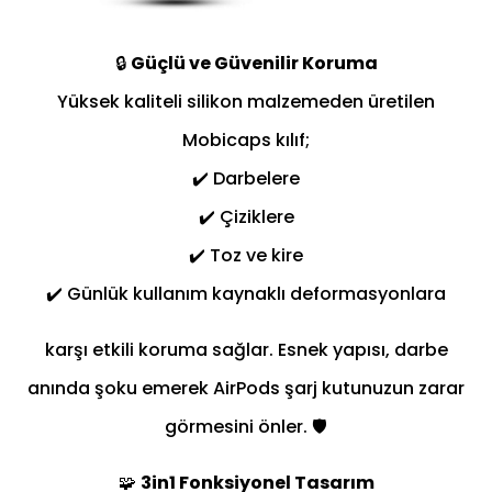
🔒
Güçlü ve Güvenilir Koruma
Yüksek kaliteli silikon malzemeden üretilen
Mobicaps kılıf;
✔️ Darbelere
✔️ Çiziklere
✔️ Toz ve kire
✔️ Günlük kullanım kaynaklı deformasyonlara
karşı etkili koruma sağlar. Esnek yapısı, darbe
anında şoku emerek AirPods şarj kutunuzun zarar
görmesini önler. 🛡️
🧩
3in1 Fonksiyonel Tasarım