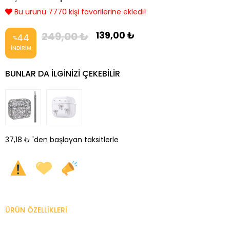
Son 24 saatte 3320 kişi görüntüledi!
249,00 ₺
139,00 ₺
44
%
İNDIRIM
BUNLAR DA ILGINIZI ÇEKEBILIR
37,18 ₺
'den başlayan taksitlerle
ÜRÜN ÖZELLIKLERI