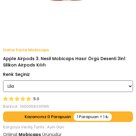
Mobicaps
Apple Airpods 3. Nesil Mobicaps Hasır Örgü Desenli 3in1
Silikon Airpods Kılıfı
Renk
5.0
Barkod
:
1000058330165
Kazancınız
:
0
Kargoya Veriliş Tarihi
:
Aynı Gün
Orijinal
Mobicaps
Ürünüdür