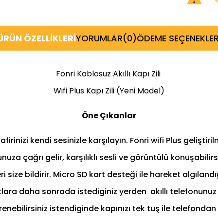
ÜRÜN ÖZELLIKLERI
YORUMLAR
(0)
ÖDEME SEÇENEKLER
Fonri Kablosuz Akıllı Kapı Zili
Wifi Plus Kapı Zili (Yeni Model)
Öne Çıkanlar
nizi kendi sesinizle karşılayın. Fonri wifi Plus geliştirilm
nuza çağrı gelir, karşılıklı sesli ve görüntülü konuşabil
 size bildirir. Micro SD kart desteği ile hareket algılandı
lara daha sonrada istediginiz yerden akıllı telefonunuz ü
enebilirsiniz istendiginde kapınızı tek tuş ile telefondan 