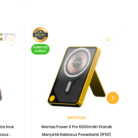
ÜCRETSIZ
ÜCRE
KARGO
KA
Momax
ra İnce
Momax Power X Pro 5000mAh Standlı
T
osuz
Manyetik Kablosuz Powerbank (IP131)