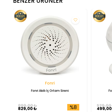
BENZER ÜRÜNLER
Fonri
Fonri Akıllı İç Ortam Sireni
Fo
899,00 ₺
579,00
%8
829,00 ₺
499,00