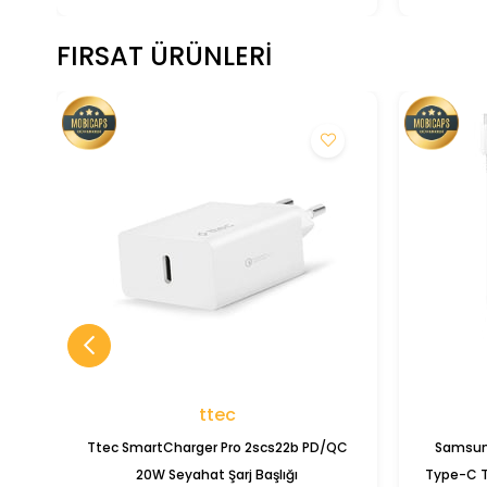
FIRSAT ÜRÜNLERI
ttec
Ttec SmartCharger Pro 2scs22b PD/QC
Samsun
20W Seyahat Şarj Başlığı
Type-C T