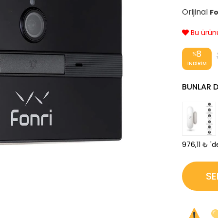
Orijinal
Fo
Bu ürünü 
›
8
%
İNDIRIM
BUNLAR DA
976,11 ₺
'd