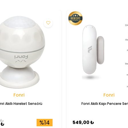
Fonri
Fonri
nri Akıllı Hareket Sensörü
Fonri Akıllı Kapı Pencere S
 ₺
%14
549,00 ₺
 ₺