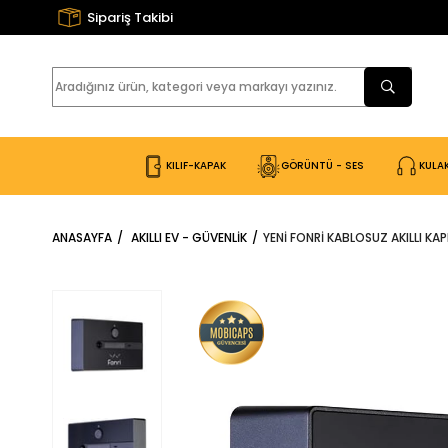
Sipariş Takibi
KILIF-KAPAK
GÖRÜNTÜ - SES
KULAK
ANASAYFA
AKILLI EV - GÜVENLİK
YENI FONRI KABLOSUZ AKILLI KAPI