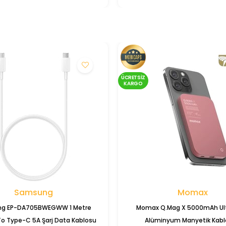
ÜCRETSIZ
KARGO
Samsung
Momax
g EP-DA705BWEGWW 1 Metre
Momax Q.Mag X 5000mAh Ult
o Type-C 5A Şarj Data Kablosu
Alüminyum Manyetik Kabl