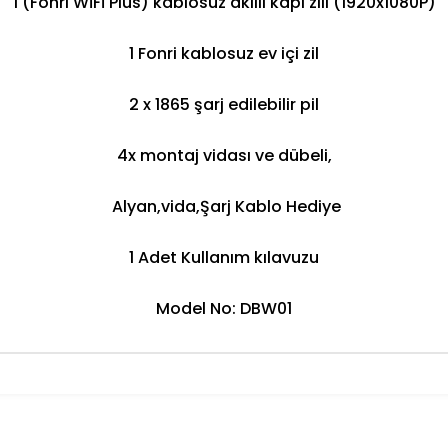
1 (Fonri WİFİ Plus) kablosuz akıllı kapı zili (1920x1080P)
1 Fonri kablosuz ev içi zil
2 x 1865 şarj edilebilir pil
4x montaj vidası ve dübeli,
Alyan,vida,Şarj Kablo Hediye
1 Adet Kullanım kılavuzu
Model No: DBW01