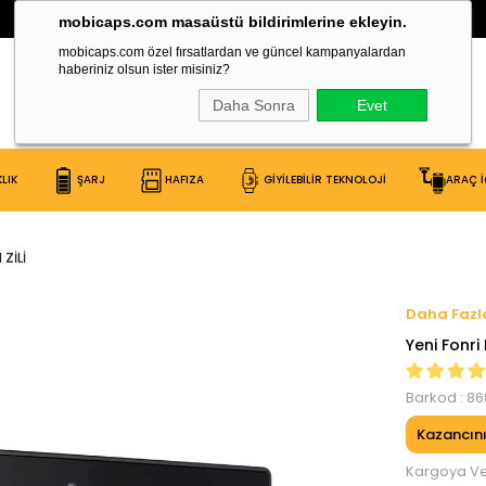
Tüm Ürünlere Taksit İmkanı
mobicaps.com masaüstü bildirimlerine ekleyin.
mobicaps.com özel fırsatlardan ve güncel kampanyalardan
haberiniz olsun ister misiniz?
Daha Sonra
Evet
LIK
ŞARJ
HAFIZA
GİYİLEBİLİR TEKNOLOJİ
ARAÇ İ
 ZILI
Yeni Fonri 
Barkod
:
86
Kazancın
Kargoya Ver