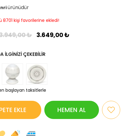
ürünüdür
nri
8701 kişi favorilerine ekledi!
3.949,00 ₺
3.649,00 ₺
 ILGINIZI ÇEKEBILIR
en başlayan taksitlerle