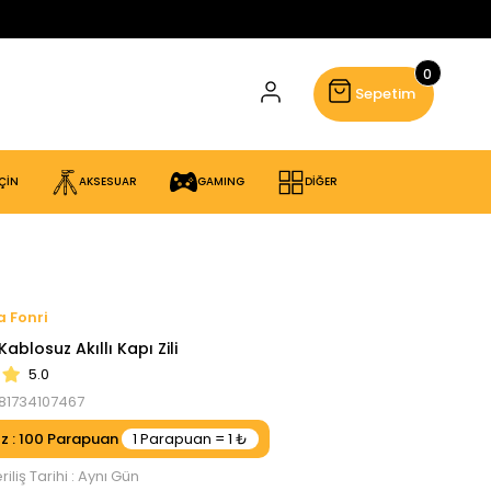
0
Sepetim
ÇİN
AKSESUAR
GAMING
DİĞER
Fonri
Kablosuz Akıllı Kapı Zili
5.0
81734107467
ız
:
100
iliş Tarihi
:
Aynı Gün