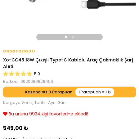
XO
Xo-CC46 18W Çıkışlı Type-C Kablolu Araç Çakmaklık Şarj
Aleti
5.0
Barkod
:
6920680828456
Kazancınız
:
0
Kargoya Veriliş Tarihi
:
Aynı Gün
Son 24 saatte 3728 kişi görüntüledi!
549,00 ₺