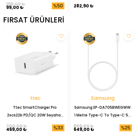
199,00 ₺
%50
282,90 ₺
99,00 ₺
FIRSAT ÜRÜNLERI
ttec
Samsung
Ttec SmartCharger Pro 
Samsung EP-DA705BWEGWW 
2scs22b PD/QC 20W Seyahat 
1 Metre Type-C To Type-C 5A 
Şarj Başlığı
Şarj Data Kablosu
700,00 ₺
869,00 ₺
%33
%25
469,00 ₺
649,00 ₺