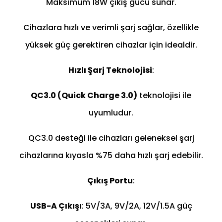
Maksimum 18W çıkış gücü sunar.
Cihazlara hızlı ve verimli şarj sağlar, özellikle
yüksek güç gerektiren cihazlar için idealdir.
Hızlı Şarj Teknolojisi
:
QC3.0 (Quick Charge 3.0)
teknolojisi ile
uyumludur.
QC3.0 desteği ile cihazları geleneksel şarj
cihazlarına kıyasla %75 daha hızlı şarj edebilir.
Çıkış Portu
:
USB-A Çıkışı
: 5V/3A, 9V/2A, 12V/1.5A güç