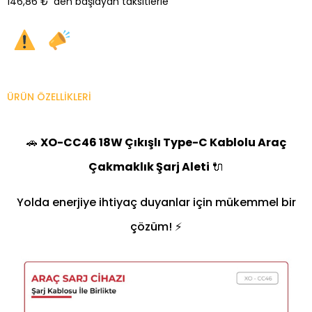
146,86 ₺
'den başlayan taksitlerle
ÜRÜN ÖZELLIKLERI
🚗
XO-CC46 18W Çıkışlı Type-C Kablolu Araç
Çakmaklık Şarj Aleti
🔌
Yolda enerjiye ihtiyaç duyanlar için mükemmel bir
çözüm! ⚡️