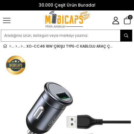
30.000 Çeşit Ürün Burada!
0
XO-CC46 18W ÇIKIŞLI TYPE-C KABLOLU ARAÇ ÇAKMAKLIK ŞARJ ALETI