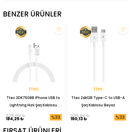
BENZER ÜRÜNLER
ttec
ttec
Ttec 2DK7508B iPhone USB to 
Ttec 2dk12B Type-C to USB-A 
Lightning Hızlı Şarj Kablosu 
Şarj Kablosu Beyaz
1mt.
275,00 ₺
239,00 ₺
%33
%33
184,25 ₺
160,13 ₺
FIRSAT ÜRÜNLERI