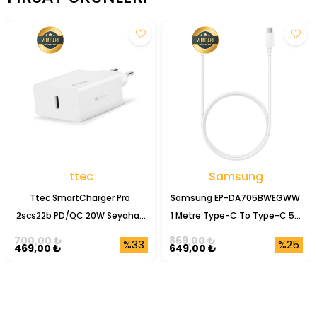
ttec
Samsung
Ttec SmartCharger Pro 
Samsung EP-DA705BWEGWW 
2scs22b PD/QC 20W Seyahat 
1 Metre Type-C To Type-C 5A 
Şarj Başlığı
Şarj Data Kablosu
700,00 ₺
869,00 ₺
%33
%25
469,00 ₺
649,00 ₺