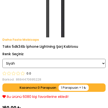
Mobicaps
Taks 5dk34b İphone Lightning Şarj Kablosu
Renk
0.0
Barkod
:
8694470695228
Kazancınız
:
0
Bu ürünü 6080 kişi favorilerine ekledi!
160,00 ₺