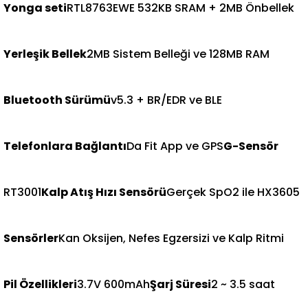
Yonga seti
RTL8763EWE 532KB SRAM + 2MB Önbellek
Yerleşik Bellek
2MB Sistem Belleği ve 128MB RAM
Bluetooth Sürümü
v5.3 + BR/EDR ve BLE
Telefonlara Bağlantı
Da Fit App ve GPS
G-Sensör
RT3001​
Kalp Atış Hızı Sensörü
Gerçek SpO2 ile HX3605
Sensörler
Kan Oksijen, Nefes Egzersizi ve Kalp Ritmi
Pil Özellikleri
3.7V 600mAh
Şarj Süresi
2 ~ 3.5 saat