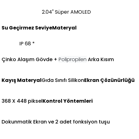
2.04" Süper AMOLED
Su Geçirmez Seviye
Materyal
IP 68 *
Çinko Alaşım Gövde +
Polipropilen
Arka Kısım
Kayış Materyal
Gıda Sınıfı Silikon
Ekran Çözünürlüğü​
368 X 448 piksel
Kontrol Yöntemleri​
Dokunmatik Ekran ve 2 adet fonksiyon tuşu