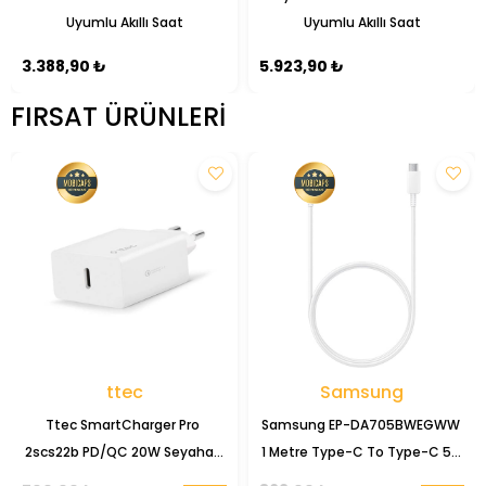
Uyumlu Akıllı Saat
Uyumlu Akıllı Saat
3.388,90 ₺
5.923,90 ₺
FIRSAT ÜRÜNLERI
ttec
Samsung
Ttec SmartCharger Pro 
Samsung EP-DA705BWEGWW 
2scs22b PD/QC 20W Seyahat 
1 Metre Type-C To Type-C 5A 
Şarj Başlığı
Şarj Data Kablosu