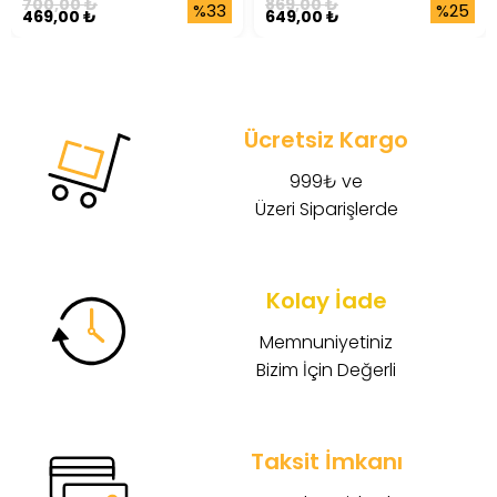
700,00 ₺
869,00 ₺
%33
%25
469,00 ₺
649,00 ₺
Ücretsiz Kargo
999₺ ve
Üzeri Siparişlerde
Kolay İade
Memnuniyetiniz
Bizim İçin Değerli
Taksit İmkanı