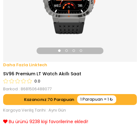
Linktech
SV96 Premium LT Watch Akıllı Saat
0.0
Barkod
:
8681506488077
Kazancınız
:
70
Kargoya Veriliş Tarihi
:
Aynı Gün
Son 24 saatte 3719 kişi görüntüledi!