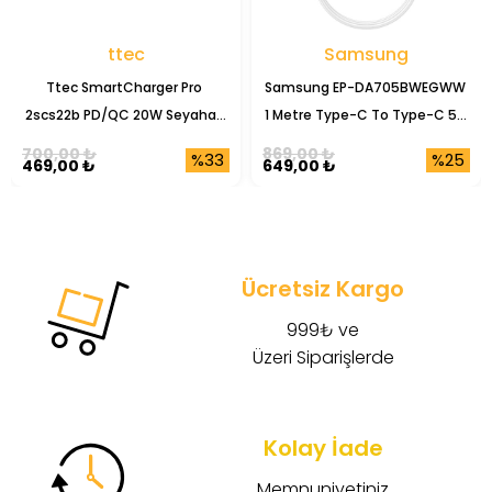
ttec
Samsung
Ttec SmartCharger Pro 
Samsung EP-DA705BWEGWW 
2scs22b PD/QC 20W Seyahat 
1 Metre Type-C To Type-C 5A 
Şarj Başlığı
Şarj Data Kablosu
700,00 ₺
869,00 ₺
%33
%25
469,00 ₺
649,00 ₺
Ücretsiz Kargo
999₺ ve
Üzeri Siparişlerde
Kolay İade
Memnuniyetiniz