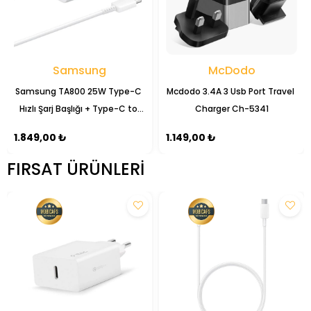
Samsung
McDodo
Samsung TA800 25W Type-C 
Mcdodo 3.4A 3 Usb Port Travel 
Hızlı Şarj Başlığı + Type-C to 
Charger Ch-5341
Type-C Kablo Set
1.849,00 ₺
1.149,00 ₺
FIRSAT ÜRÜNLERI