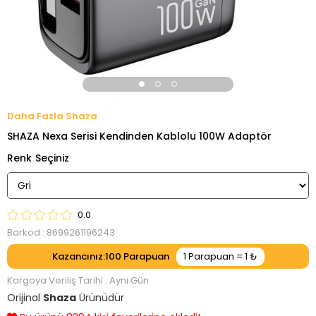
Shaza
SHAZA Nexa Serisi Kendinden Kablolu 100W Adaptör
Renk
0.0
Barkod
:
8699261196243
Kazancınız
:
100
Kargoya Veriliş Tarihi
:
Aynı Gün
Orijinal
Shaza
Ürünüdür