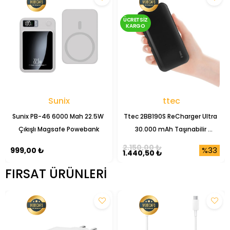
ÜCRETSIZ
KARGO
Sunix
ttec
Sunix PB-46 6000 Mah 22.5W 
Ttec 2BB190S ReCharger Ultra 
Çıkışlı Magsafe Powebank
30.000 mAh Taşınabilir 
Powerbank
2.150,00 ₺
%33
999,00 ₺
1.440,50 ₺
FIRSAT ÜRÜNLERI