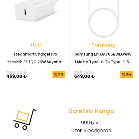
ttec
Samsung
Ttec SmartCharger Pro 
Samsung EP-DA705BWEGWW 
2scs22b PD/QC 20W Seyahat 
1 Metre Type-C To Type-C 5A 
Şarj Başlığı
Şarj Data Kablosu
700,00 ₺
869,00 ₺
%33
%25
469,00 ₺
649,00 ₺
Ücretsiz Kargo
999₺ ve
Üzeri Siparişlerde