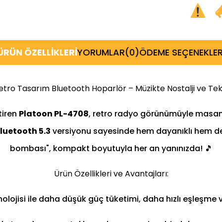
ÜRÜN ÖZELLIKLERI
YORUMLAR
(0)
ÖDEME SEÇENEKLER
tro Tasarım Bluetooth Hoparlör – Müzikte Nostalji ve Tekn
tiren
Platoon PL-4708
, retro radyo görünümüyle masanı
luetooth 5.3
versiyonu sayesinde hem dayanıklı hem de 
bombası", kompakt boyutuyla her an yanınızda! 🎵
Ürün Özellikleri ve Avantajları:
olojisi ile daha düşük güç tüketimi, daha hızlı eşleşme 