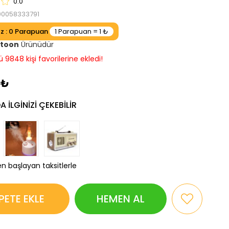
0.0
00058333791
ız
:
0
atoon
Ürünüdür
aatte 4217 kişi görüntüledi!
 ₺
 ILGINIZI ÇEKEBILIR
en başlayan taksitlerle