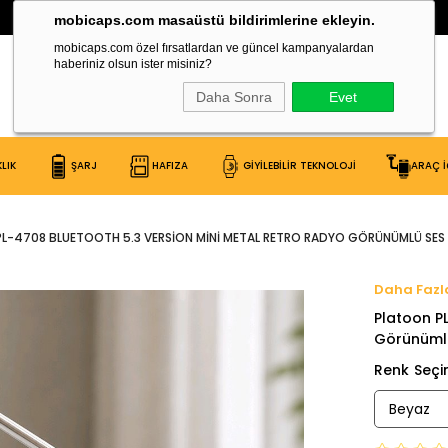
30.000 Çeşit Ürün Burada!
mobicaps.com masaüstü bildirimlerine ekleyin.
mobicaps.com özel fırsatlardan ve güncel kampanyalardan
haberiniz olsun ister misiniz?
Daha Sonra
Evet
LIK
ŞARJ
HAFIZA
GİYİLEBİLİR TEKNOLOJİ
ARAÇ İ
L-4708 BLUETOOTH 5.3 VERSION MINI METAL RETRO RADYO GÖRÜNÜMLÜ SES
Platoon P
Görünüml
Renk