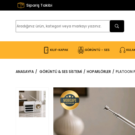
Sipariş Takibi
KILIF-KAPAK
GÖRÜNTÜ - SES
KULAK
ANASAYFA
GÖRÜNTÜ & SES SİSTEMİ
HOPARLÖRLER
PLATOON P