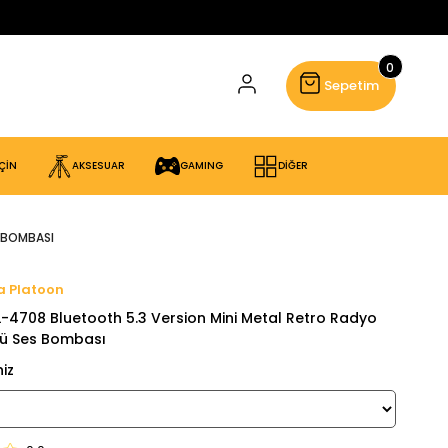
0
Sepetim
ÇİN
AKSESUAR
GAMING
DİĞER
 BOMBASI
Platoon
L-4708 Bluetooth 5.3 Version Mini Metal Retro Radyo
ü Ses Bombası