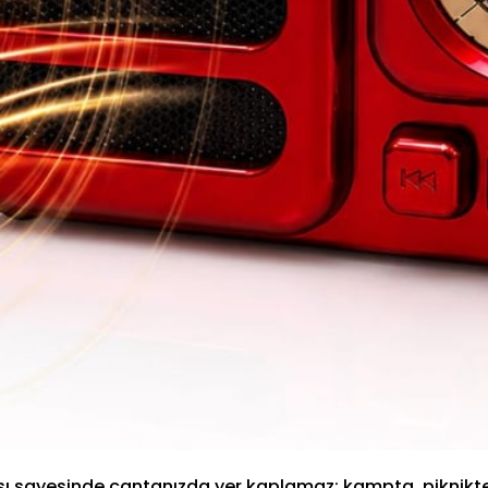
ı sayesinde çantanızda yer kaplamaz; kampta, piknikte 