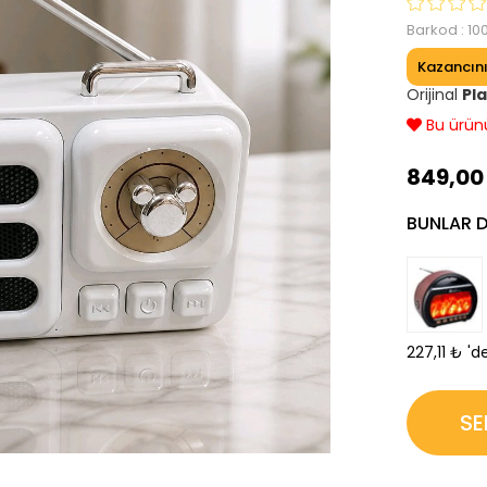
Barkod
:
10
Kazancın
Orijinal
Pl
Son 24 s
849,00
BUNLAR DA
227,11 ₺
'd