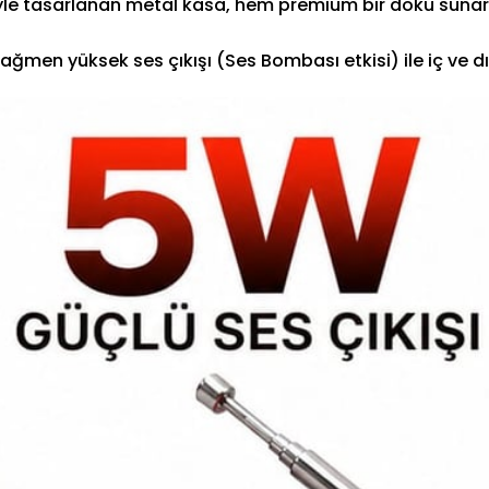
yle tasarlanan metal kasa, hem premium bir doku sunar h
men yüksek ses çıkışı (Ses Bombası etkisi) ile iç ve dı