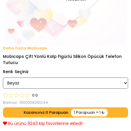
Mobicaps
Mobicaps Çift Yönlü Kalp Figürlü Silikon Öpücük Telefon
Tutucu
Renk
0.0
Barkod
:
1000058291244
Kazancınız
:
0
Bu ürünü 9243 kişi favorilerine ekledi!