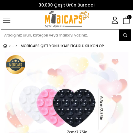
30.000 Çeşit Ürün Burada!
0
MOBICAPS ÇIFT YÖNLÜ KALP FIGÜRLÜ SILIKON ÖPÜCÜK TELEFON TUTUCU