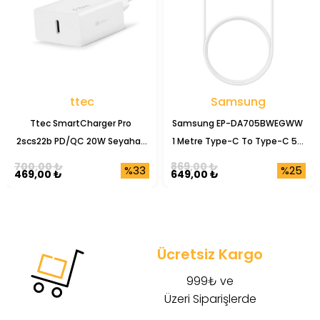
ttec
Samsung
Ttec SmartCharger Pro 
Samsung EP-DA705BWEGWW 
2scs22b PD/QC 20W Seyahat 
1 Metre Type-C To Type-C 5A 
Şarj Başlığı
Şarj Data Kablosu
700,00 ₺
869,00 ₺
%33
%25
469,00 ₺
649,00 ₺
Ücretsiz Kargo
999₺ ve
Üzeri Siparişlerde