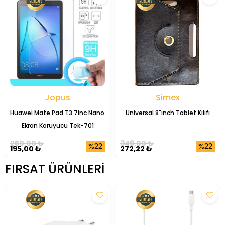
Jopus
Simex
Huawei Mate Pad T3 7inc Nano 
Universal 8"ınch Tablet Kılıfı
Ekran Koruyucu Tek-701
250,00 ₺
349,00 ₺
%22
%22
195,00 ₺
272,22 ₺
FIRSAT ÜRÜNLERI