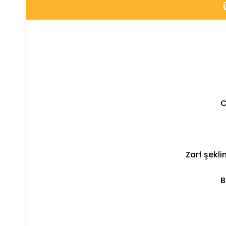
C
Zarf şekl
B