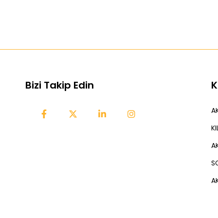
Bizi Takip Edin
K
AK
K
A
S
AK