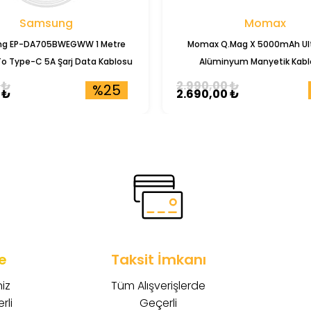
Samsung
Momax
g EP-DA705BWEGWW 1 Metre
Momax Q.Mag X 5000mAh Ult
o Type-C 5A Şarj Data Kablosu
Alüminyum Manyetik Kabl
Powerbank (IP116)
 ₺
2.990,00 ₺
%25
 ₺
2.690,00 ₺
e
Taksit İmkanı
iz
Tüm Alışverişlerde
rli
Geçerli