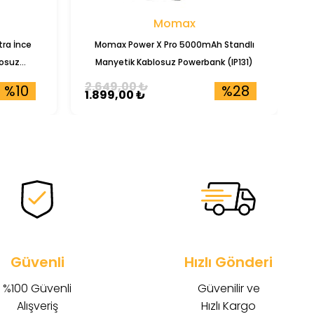
Momax
ra İnce
Momax Power X Pro 5000mAh Standlı
T
osuz
Manyetik Kablosuz Powerbank (IP131)
2.649,00 ₺
4
%10
%28
1.899,00 ₺
4
Güvenli
Hızlı Gönderi
%100 Güvenli
Güvenilir ve
Alışveriş
Hızlı Kargo