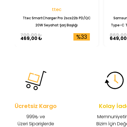
ttec
Ttec SmartCharger Pro 2scs22b PD/QC
Samsun
20W Seyahat Şarj Başlığı
Type-C T
700,00 ₺
869,00
%33
469,00 ₺
649,00
Ücretsiz Kargo
Kolay İad
999₺ ve
Memnuniyetin
Üzeri Siparişlerde
Bizim İçin Değe