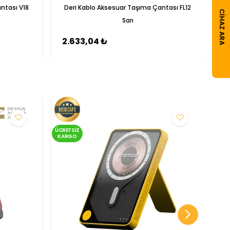
ntası V18
Deri Kablo Aksesuar Taşıma Çantası FL12
CIHAZ ARA
Sarı
2.633,04 ₺
7
ÜCRETSIZ
ÜCRE
KARGO
KA