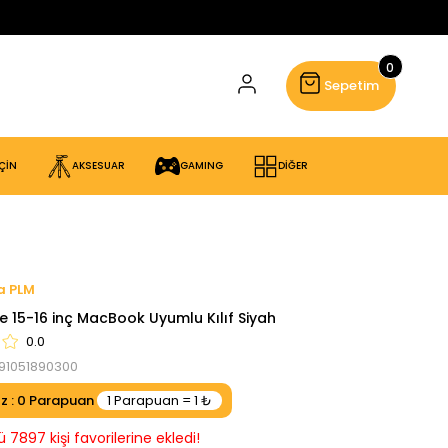
0
Sepetim
ÇİN
AKSESUAR
GAMING
DİĞER
PLM
e 15-16 inç MacBook Uyumlu Kılıf Siyah
0.0
91051890300
ız
:
0
7897 kişi favorilerine ekledi!