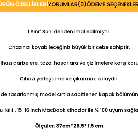
ÜRÜN ÖZELLIKLERI
YORUMLAR
(0)
ÖDEME SEÇENEKLER
1.Sınıf Suni deriden imal edilmiştir.
Chazınızı koyabileceğiniz büyük bir cebe sahiptir.
ihazı darbelere, toza, hasarlara ve çizilmelere karşı koru
Cihazı yerleştirme ve çıkarmak kolaydır.
inde tasarlanmış model cırtla sabitlenen kapak bölümüne
u kılıf , 15-16 inch MacBook cihazlar ile % 100 uyum sağla
Ölçüler: 37cm*26.5* 1.5 cm