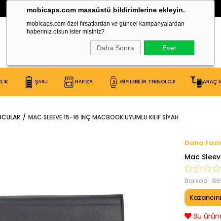
30.000 Çeşit Ürün Burada!
mobicaps.com masaüstü bildirimlerine ekleyin.
mobicaps.com özel fırsatlardan ve güncel kampanyalardan
haberiniz olsun ister misiniz?
Daha Sonra
Evet
LIK
ŞARJ
HAFIZA
GİYİLEBİLİR TEKNOLOJİ
ARAÇ İ
YUCULAR
MAC SLEEVE 15-16 INÇ MACBOOK UYUMLU KILIF SIYAH
Mac Sleev
Barkod
:
86
Kazancın
Bu ürünü 