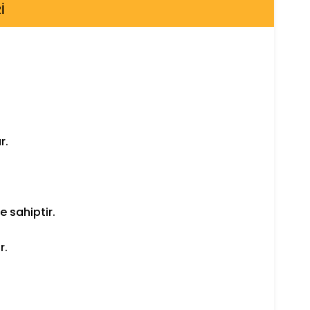
I
r.
 sahiptir.
r.