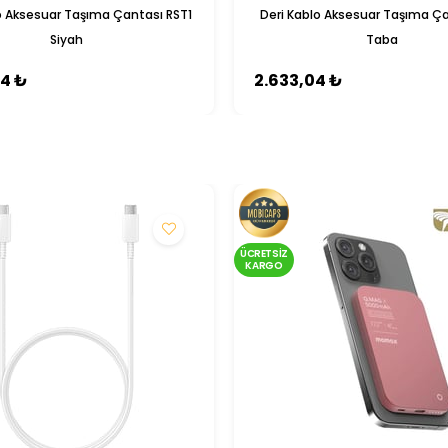
o Aksesuar Taşıma Çantası RST1
Deri Kablo Aksesuar Taşıma Ça
Siyah
Taba
04 ₺
2.633,04 ₺
ÜCRETSIZ
KARGO