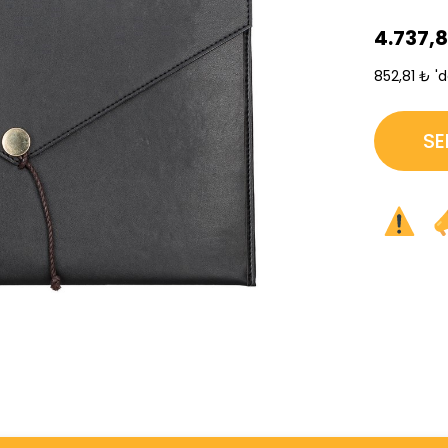
4.737,
852,81 ₺
'
›