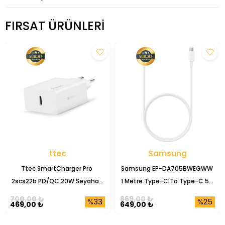
FIRSAT ÜRÜNLERI
ttec
Samsung
Ttec SmartCharger Pro 
Samsung EP-DA705BWEGWW 
2scs22b PD/QC 20W Seyahat 
1 Metre Type-C To Type-C 5A 
Şarj Başlığı
Şarj Data Kablosu
700,00 ₺
869,00 ₺
%33
%25
469,00 ₺
649,00 ₺