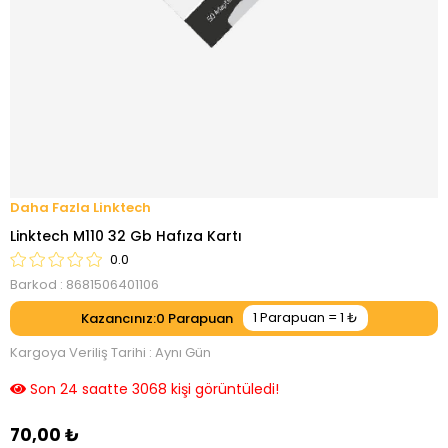
Linktech
Linktech M110 32 Gb Hafıza Kartı
0.0
Barkod
:
8681506401106
Kazancınız
:
0
Kargoya Veriliş Tarihi
:
Aynı Gün
Son 24 saatte 3068 kişi görüntüledi!
70,00 ₺