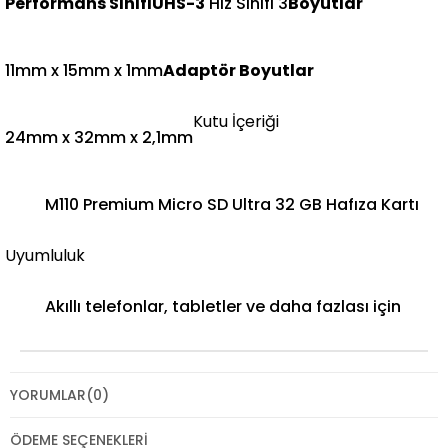
Performans Sınıfı
UHS-3
Hız Sınıfı 3
Boyutlar
11mm x 15mm x 1mm
Adaptör Boyutlar
Kutu İçeriği
24mm x 32mm x 2,1mm​
M110 Premium Micro SD Ultra 32 GB Hafıza Kartı
Uyumluluk
Akıllı telefonlar, tabletler ve daha fazlası için
YORUMLAR
(0)
ÖDEME SEÇENEKLERI