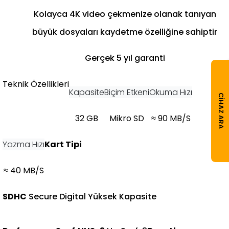
Kolayca 4K video çekmenize olanak tanıyan
büyük dosyaları kaydetme özelliğine sahiptir
Gerçek 5 yıl garanti
Teknik Özellikleri
Kapasite
Biçim Etkeni
Okuma Hızı
CIHAZ ARA
32 GB
Mikro SD
≈ 90 MB/S
Yazma Hızı
Kart Tipi
≈ 40 MB/S
SDHC
Secure Digital Yüksek Kapasite