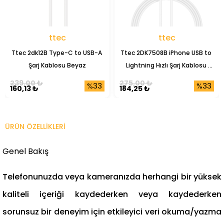
ttec
ttec
Ttec 2dk12B Type-C to USB-A 
Ttec 2DK7508B iPhone USB to 
Şarj Kablosu Beyaz
Lightning Hızlı Şarj Kablosu 
1mt.
239,00 ₺
275,00 ₺
%33
%33
160,13 ₺
184,25 ₺
ÜRÜN ÖZELLIKLERI
Genel Bakış
Telefonunuzda veya kameranızda herhangi bir yüksek
kaliteli içeriği kaydederken veya kaydederken
sorunsuz bir deneyim için etkileyici veri okuma/yazma