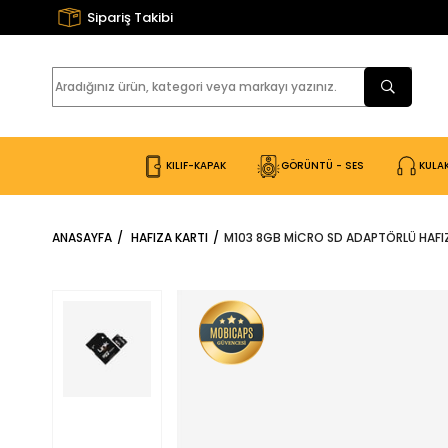
Sipariş Takibi
KILIF-KAPAK
GÖRÜNTÜ - SES
KULAK
ANASAYFA
HAFIZA KARTI
M103 8GB MICRO SD ADAPTÖRLÜ HAFI