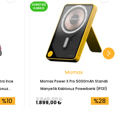
ÜCRETSIZ
ÜCRE
KARGO
KA
Momax
ra İnce
Momax Power X Pro 5000mAh Standlı
T
osuz
Manyetik Kablosuz Powerbank (IP131)
2.649,00 ₺
4
%10
%28
1.899,00 ₺
4