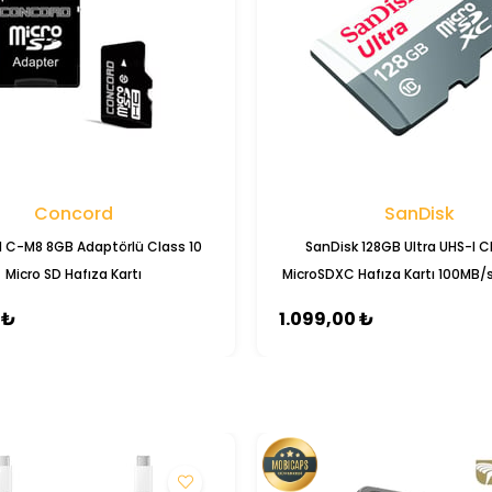
Concord
SanDisk
 C-M8 8GB Adaptörlü Class 10
SanDisk 128GB Ultra UHS-I C
Micro SD Hafıza Kartı
MicroSDXC Hafıza Kartı 100MB/
- SDSQUNS-128G-GN6
 ₺
1.099,00 ₺