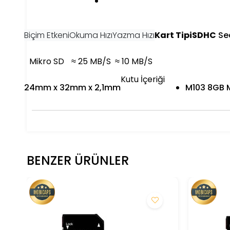
Biçim Etkeni
Okuma Hızı
Yazma Hızı
Kart Tipi
SDHC
Sec
Mikro SD
≈ 25 MB/S
≈ 10 MB/S
Kutu İçeriği
24mm x 32mm x 2,1mm​
M103 8GB M
BENZER ÜRÜNLER