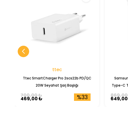
ttec
Ttec SmartCharger Pro 2scs22b PD/QC
Samsun
20W Seyahat Şarj Başlığı
Type-C T
700,00 ₺
869,00
%33
469,00 ₺
649,00