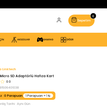
0
Sepetim
ÇİN
AKSESUAR
GAMING
DİĞER
Linktech
Micro SD Adaptörlü Hafıza Kart
0.0
81506401038
ız
:
0
iliş Tarihi
:
Aynı Gün