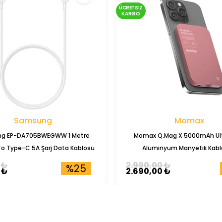
ÜCRETSIZ
KARGO
Samsung
Momax
g EP-DA705BWEGWW 1 Metre
Momax Q.Mag X 5000mAh Ult
o Type-C 5A Şarj Data Kablosu
Alüminyum Manyetik Kabl
Powerbank (IP116)
 ₺
2.990,00 ₺
%25
 ₺
2.690,00 ₺