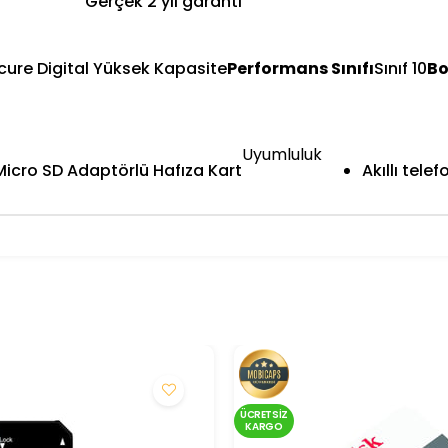
Gerçek 2 yıl garanti
ure Digital Yüksek Kapasite
Performans Sınıfı
Sınıf 10
Bo
Uyumluluk
icro SD Adaptörlü Hafıza Kart
Akıllı tele
ÜCRETSIZ
KARGO