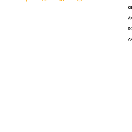
K
A
S
AK