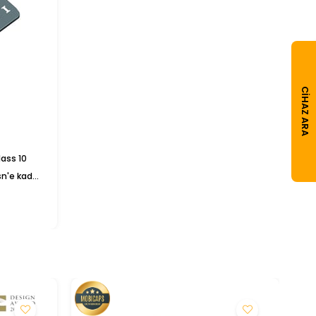
CIHAZ ARA
lass 10
sn'e kadar
MN