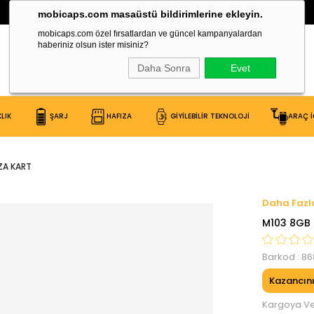
30.000 Çeşit Ürün Burada!
mobicaps.com masaüstü bildirimlerine ekleyin.
mobicaps.com özel fırsatlardan ve güncel kampanyalardan
haberiniz olsun ister misiniz?
Daha Sonra
Evet
LIK
ŞARJ
HAFIZA
GİYİLEBİLİR TEKNOLOJİ
ARAÇ İ
ZA KART
M103 8GB 
Barkod
:
86
Kazancın
Kargoya Ver