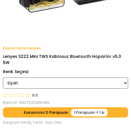
Lenyes
Lenyes S222 Mini TWS Kablosuz Bluetooth Hoparlör v5.3
5W
Renk
0.0
Barkod
:
6937232306485
Kazancınız
:
0
Kargoya Veriliş Tarihi
:
Aynı Gün