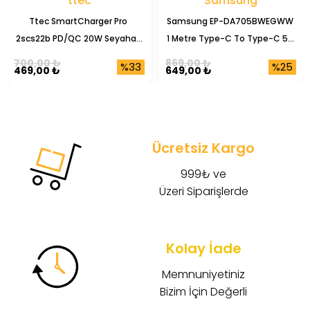
ttec
Samsung
Ttec SmartCharger Pro 
Samsung EP-DA705BWEGWW 
2scs22b PD/QC 20W Seyahat 
1 Metre Type-C To Type-C 5A 
Şarj Başlığı
Şarj Data Kablosu
700,00 ₺
869,00 ₺
%33
%25
469,00 ₺
649,00 ₺
Ücretsiz Kargo
999₺ ve
Üzeri Siparişlerde
Kolay İade
Memnuniyetiniz
Bizim İçin Değerli