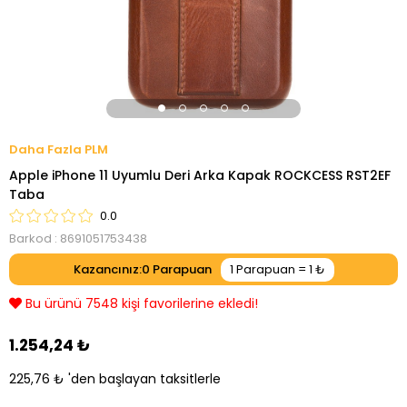
PLM
Apple iPhone 11 Uyumlu Deri Arka Kapak ROCKCESS RST2EF
Taba
0.0
Barkod
:
8691051753438
Kazancınız
:
0
Bu ürünü 7548 kişi favorilerine ekledi!
1.254,24 ₺
225,76 ₺
'den başlayan taksitlerle