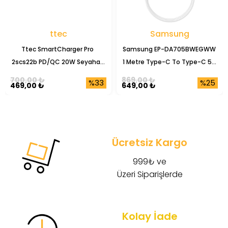
ttec
Samsung
Ttec SmartCharger Pro 
Samsung EP-DA705BWEGWW 
2scs22b PD/QC 20W Seyahat 
1 Metre Type-C To Type-C 5A 
Şarj Başlığı
Şarj Data Kablosu
700,00 ₺
869,00 ₺
%33
%25
469,00 ₺
649,00 ₺
Ücretsiz Kargo
999₺ ve
Üzeri Siparişlerde
Kolay İade