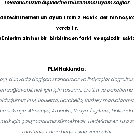
Telefonunuzun ölçülerine mükemmel uyum sağlar.
alitesini hemen anlayabilirsiniz. Hakiki derinin hoş ko
verebilir.
ünlerimizin her biri birbirinden farklı ve eşsizdir. Es
PLM Hakkında :
yi, dünyada değişen standartlar ve ihtiyaçlar doğrultusu
i sağlayabilmek için için tasarım, üretim ve paketleme 
duğumuz PLM, Bouletta, Barchello, Burkley markalarımızla
aştırmaktayız. Almanya, Amerika, Rusya, İngiltere, Hollanda
mak için çalışmalarımız sürmektedir. Hedefimiz en kısa za
müşterilerimizin beğenisine sunmaktır.