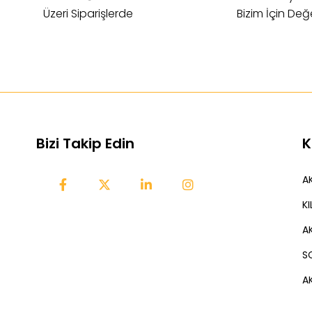
Üzeri Siparişlerde
Bizim İçin Değe
Bizi Takip Edin
K
AK
K
A
S
AK