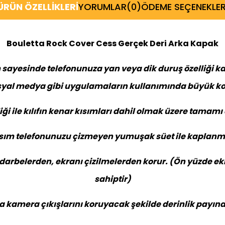
ÜRÜN ÖZELLIKLERI
YORUMLAR
(0)
ÖDEME SEÇENEKLER
Bouletta Rock Cover Cess Gerçek Deri Arka Kapak
 sayesinde telefonunuza yan veya dik duruş özelliği k
yal medya gibi uygulamaların kullanımında büyük kol
liği ile kılıfın kenar kısımları dahil olmak üzere tamamı 
ısım telefonunuzu çizmeyen yumuşak süet ile kaplanmı
ı darbelerden, ekranı çizilmelerden korur. (Ön yüzde 
sahiptir)
rka kamera çıkışlarını koruyacak şekilde derinlik payına