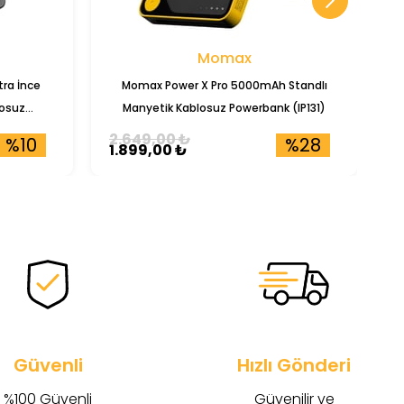
Momax
ra İnce
Momax Power X Pro 5000mAh Standlı
T
osuz
Manyetik Kablosuz Powerbank (IP131)
2.649,00 ₺
4
%10
%28
1.899,00 ₺
4
Güvenli
Hızlı Gönderi
%100 Güvenli
Güvenilir ve