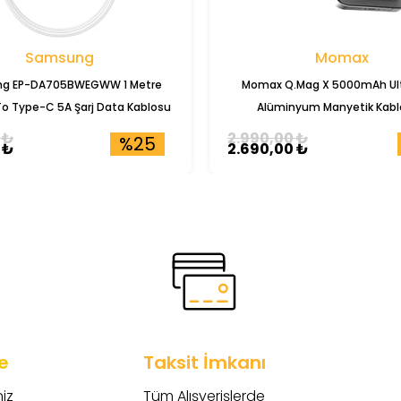
Samsung
Momax
g EP-DA705BWEGWW 1 Metre
Momax Q.Mag X 5000mAh Ult
o Type-C 5A Şarj Data Kablosu
Alüminyum Manyetik Kabl
Powerbank (IP116)
 ₺
2.990,00 ₺
%25
 ₺
2.690,00 ₺
e
Taksit İmkanı
iz
Tüm Alışverişlerde