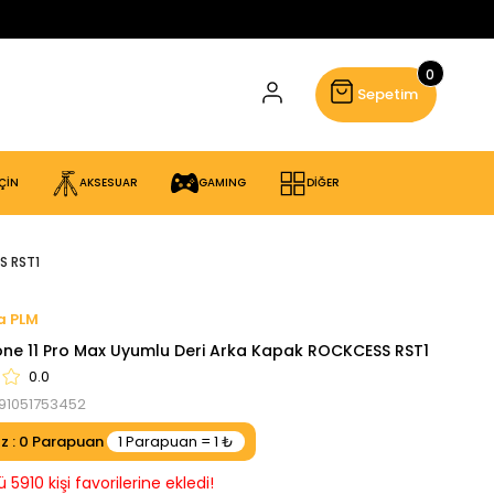
0
Sepetim
ÇİN
AKSESUAR
GAMING
DİĞER
S RST1
PLM
one 11 Pro Max Uyumlu Deri Arka Kapak ROCKCESS RST1
0.0
91051753452
ız
:
0
5910 kişi favorilerine ekledi!