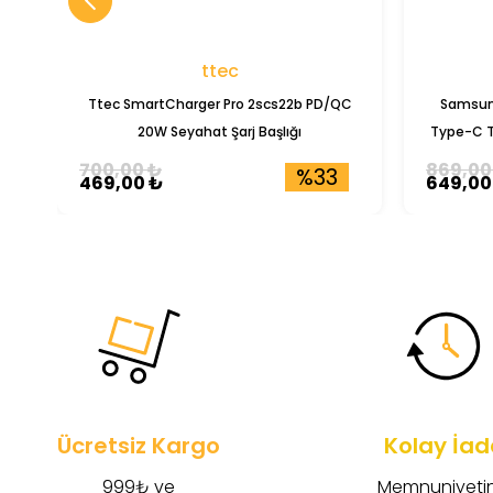
ttec
Ttec SmartCharger Pro 2scs22b PD/QC
Samsun
20W Seyahat Şarj Başlığı
Type-C T
700,00 ₺
869,00
%33
469,00 ₺
649,00
Ücretsiz Kargo
Kolay İad
999₺ ve
Memnuniyetin