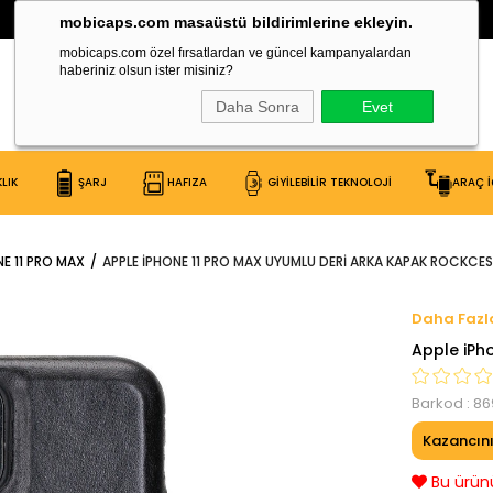
30.000 Çeşit Ürün Burada!
mobicaps.com masaüstü bildirimlerine ekleyin.
mobicaps.com özel fırsatlardan ve güncel kampanyalardan
haberiniz olsun ister misiniz?
Daha Sonra
Evet
LIK
ŞARJ
HAFIZA
GİYİLEBİLİR TEKNOLOJİ
ARAÇ İ
NE 11 PRO MAX
APPLE IPHONE 11 PRO MAX UYUMLU DERI ARKA KAPAK ROCKCES
Apple iPh
Barkod
:
86
Kazancın
Bu ürünü 