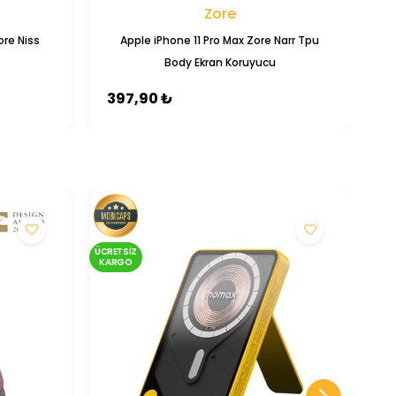
Zore
ore Niss
Apple iPhone 11 Pro Max Zore Narr Tpu
Body Ekran Koruyucu
397,90 ₺
3
ÜCRETSIZ
ÜCRE
KARGO
KA