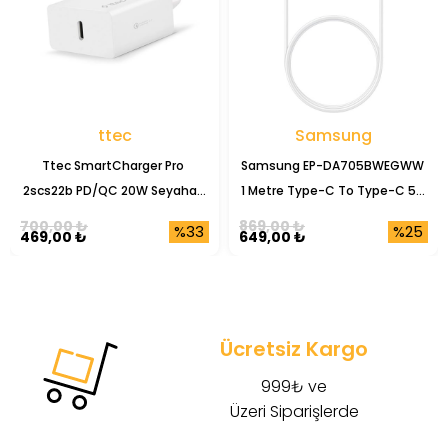
ttec
Samsung
Ttec SmartCharger Pro 
Samsung EP-DA705BWEGWW 
2scs22b PD/QC 20W Seyahat 
1 Metre Type-C To Type-C 5A 
Şarj Başlığı
Şarj Data Kablosu
700,00 ₺
869,00 ₺
%33
%25
469,00 ₺
649,00 ₺
Ücretsiz Kargo
999₺ ve
Üzeri Siparişlerde