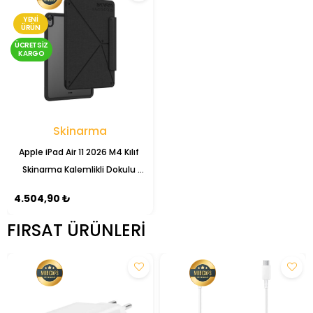
YENI
ÜRÜN
ÜCRETSIZ
KARGO
Skinarma
Apple iPad Air 11 2026 M4 Kılıf 
Skinarma Kalemlikli Dokulu 
Tasarım Standlı Magnetik 
4.504,90 ₺
Trilon Kılıf
FIRSAT ÜRÜNLERI