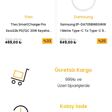
ttec
Samsung
Ttec SmartCharger Pro 
Samsung EP-DA705BWEGWW 
2scs22b PD/QC 20W Seyahat 
1 Metre Type-C To Type-C 5A 
Şarj Başlığı
Şarj Data Kablosu
700,00 ₺
869,00 ₺
%33
%25
469,00 ₺
649,00 ₺
Ücretsiz Kargo
999₺ ve
Üzeri Siparişlerde
Kolay İade