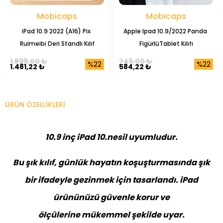
Mobicaps
Mobicaps
iPad 10.9 2022 (A16) Pix 
Apple Ipad 10.9/2022 Panda 
Ruimeibi Deri Standlı Kılıf
FigürlüTablet Kılıfı
1.899,00 ₺
749,00 ₺
%22
%22
1.481,22 ₺
584,22 ₺
ÜRÜN ÖZELLIKLERI
10.9 inç iPad 10.nesil uyumludur.
Bu şık kılıf, günlük hayatın koşuşturmasında şık
bir ifadeyle gezinmek için tasarlandı. iPad
ürününüzü güvenle korur ve
ölçülerine mükemmel şekilde uyar.