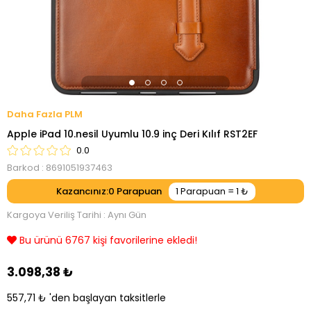
PLM
Apple iPad 10.nesil Uyumlu 10.9 inç Deri Kılıf RST2EF
0.0
Barkod
:
8691051937463
Kazancınız
:
0
Kargoya Veriliş Tarihi
:
Aynı Gün
Bu ürünü 6767 kişi favorilerine ekledi!
3.098,38 ₺
557,71 ₺
'den başlayan taksitlerle