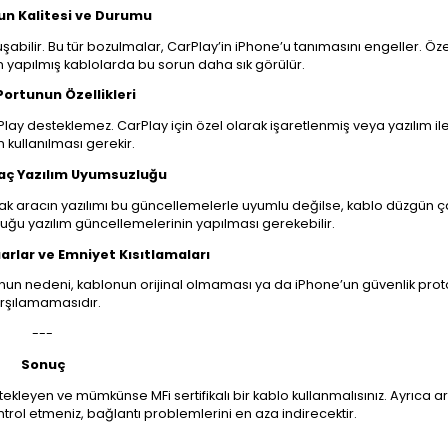
un Kalitesi ve Durumu
bilir. Bu tür bozulmalar, CarPlay’in iPhone’u tanımasını engeller. Özel
yapılmış kablolarda bu sorun daha sık görülür.
Portunun Özellikleri
Play desteklemez. CarPlay için özel olarak işaretlenmiş veya yazılım i
n kullanılması gerekir.
raç Yazılım Uyumsuzluğu
ncak aracın yazılımı bu güncellemelerle uyumlu değilse, kablo düzgün ça
duğu yazılım güncellemelerinin yapılması gerekebilir.
uarlar ve Emniyet Kısıtlamaları
Bunun nedeni, kablonun orijinal olmaması ya da iPhone’un güvenlik proto
rşılamamasıdır.
---
Sonuç
stekleyen ve mümkünse MFi sertifikalı bir kablo kullanmalısınız. Ayrıca a
trol etmeniz, bağlantı problemlerini en aza indirecektir.