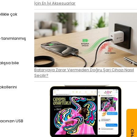
İçin En İyi Aksesuarlar
likle çok
le tanımlanmış
lışsa bile
Bataryaya Zarar Vermeden Doğru Şarj Cihazı Nasıl
Seçilir?
kollerini
racınızın USB