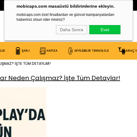
30.000 Çeşit Ürün Burada!
mobicaps.com masaüstü bildirimlerine ekleyin.
mobicaps.com özel fırsatlardan ve güncel kampanyalardan
haberiniz olsun ister misiniz?
Daha Sonra
Evet
LIK
ŞARJ
HAFIZA
GİYİLEBİLİR TEKNOLOJİ
ARAÇ İ
LIŞMAZ? İŞTE TÜM DETAYLAR!
lar Neden Çalışmaz? İşte Tüm Detaylar!