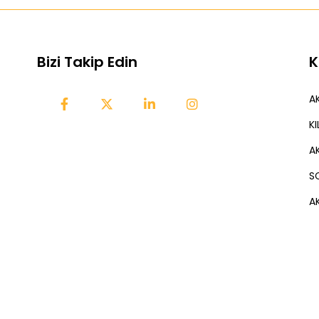
Bizi Takip Edin
K
AK
K
A
S
AK