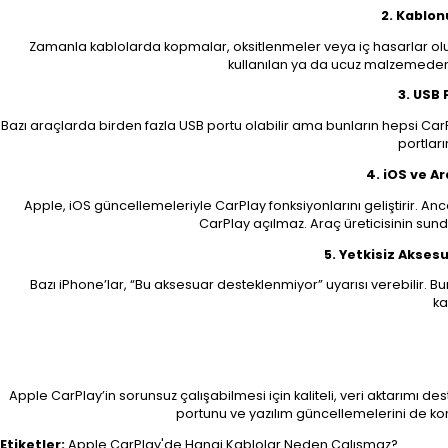
2. Kablon
Zamanla kablolarda kopmalar, oksitlenmeler veya iç hasarlar oluşa
kullanılan ya da ucuz malzemeden 
3. USB 
Bazı araçlarda birden fazla USB portu olabilir ama bunların hepsi Car
portları
4. iOS ve A
Apple, iOS güncellemeleriyle CarPlay fonksiyonlarını geliştirir. A
CarPlay açılmaz. Araç üreticisinin sun
5. Yetkisiz Akses
Bazı iPhone’lar, “Bu aksesuar desteklenmiyor” uyarısı verebilir. 
ka
Apple CarPlay’in sorunsuz çalışabilmesi için kaliteli, veri aktarımı de
portunu ve yazılım güncellemelerini de kon
Etiketler:
Apple CarPlay'de Hangi Kablolar Neden Çalışmaz?