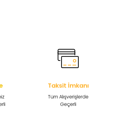
e
Taksit İmkanı
iz
Tüm Alışverişlerde
rli
Geçerli