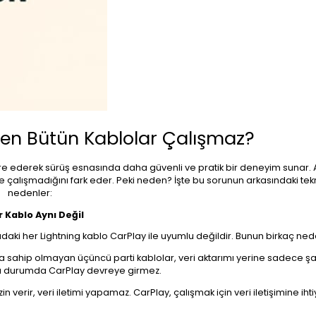
en Bütün Kablolar Çalışmaz?
e ederek sürüş esnasında daha güvenli ve pratik bir deneyim sunar. 
e çalışmadığını fark eder. Peki neden? İşte bu sorunun arkasındaki tekn
nedenler:
r Kablo Aynı Değil
sadaki her Lightning kablo CarPlay ile uyumlu değildir. Bunun birkaç ned
asına sahip olmayan üçüncü parti kablolar, veri aktarımı yerine sadece ş
 Bu durumda CarPlay devreye girmez.
n verir, veri iletimi yapamaz. CarPlay, çalışmak için veri iletişimine iht