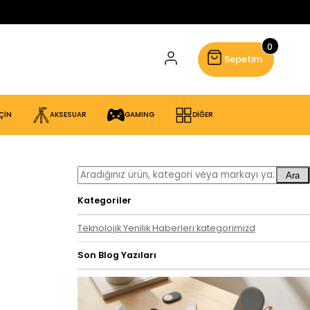
0
Sepetim
ÇİN
AKSESUAR
GAMING
DİĞER
Ara
Kategoriler
Teknolojik Yenilik Haberleri kategorimizd
Son Blog Yazıları